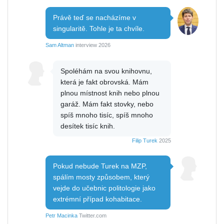
Právě teď se nacházíme v
singularitě. Tohle je ta chvíle.
Sam Altman
interview 2026
Spoléhám na svou knihovnu,
která je fakt obrovská. Mám
plnou místnost knih nebo plnou
garáž. Mám fakt stovky, nebo
spíš mnoho tisíc, spíš mnoho
desítek tisíc knih.
Filip Turek
2025
Pokud nebude Turek na MZP,
spálím mosty způsobem, který
vejde do učebnic politologie jako
extrémní případ kohabitace.
Petr Macinka
Twitter.com