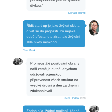
dívkou."
Donald Trump
Řídit start-up je jako žvýkat sklo a
dívat se do propasti. Po nějaké
době přestanete zírat, ale žvýkání
skla nikdy neskončí.
Elon Musk
Pro neustálé posilování obrany
naší země je nutné, abychom
udržovali vojenskou
připravenost všech struktur na
vysoké úrovni a den za dnem ji
zdokonalovali.
Enver Hodža
1978
Žádná síla, žádné mučení, žádné