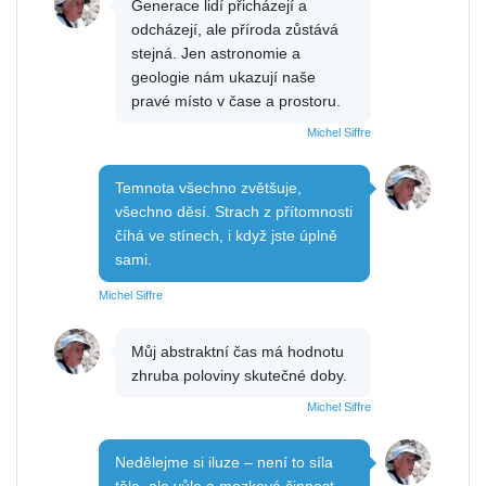
Generace lidí přicházejí a
odcházejí, ale příroda zůstává
stejná. Jen astronomie a
geologie nám ukazují naše
pravé místo v čase a prostoru.
Michel Siffre
Temnota všechno zvětšuje,
všechno děsí. Strach z přítomnosti
číhá ve stínech, i když jste úplně
sami.
Michel Siffre
Můj abstraktní čas má hodnotu
zhruba poloviny skutečné doby.
Michel Siffre
Nedělejme si iluze – není to síla
těla, ale vůle a mozková činnost,