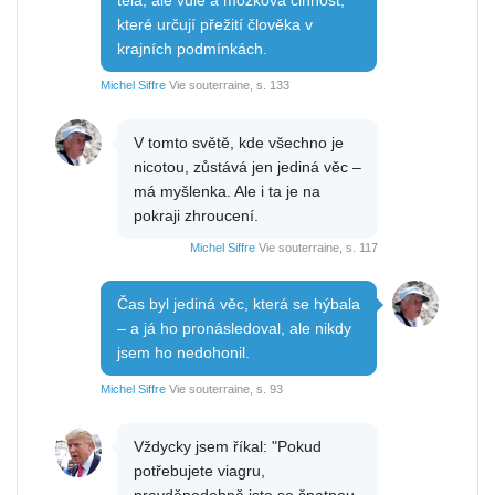
které určují přežití člověka v
krajních podmínkách.
Michel Siffre
Vie souterraine, s. 133
V tomto světě, kde všechno je
nicotou, zůstává jen jediná věc –
má myšlenka. Ale i ta je na
pokraji zhroucení.
Michel Siffre
Vie souterraine, s. 117
Čas byl jediná věc, která se hýbala
– a já ho pronásledoval, ale nikdy
jsem ho nedohonil.
Michel Siffre
Vie souterraine, s. 93
Vždycky jsem říkal: "Pokud
potřebujete viagru,
pravděpodobně jste se špatnou