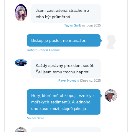
Jsem zastrašená strachem z
toho být průměrná.
Taylor Swift
inc.com 2025
Biskup je pastor, ne manažer.
Robert Francis Prevost
Každý správný prezident seděl.
Šel jsem tomu trochu naproti.
Pavel Novotný
iDnes.cz 2025
Hory, které mě obklopují, vznikly z
mořských sedimentů. A jednoho
dne zase zmizí, stejně jako já.
Michel Siffre