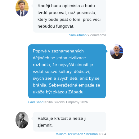
Raději budu optimista a budu
tvrdě pracovat, než pesimista,
který bude psát o tom, proč věci
nebudou fungovat.
Sam Altman
x.com/sama
Poprvé v zaznamenaných
dějinách se jedna civilizace
rozhodla, že nejvyšší ctností je
vzdát se své kultury, dědictví,
svých žen a svých dětí, aniž by se
bránila. Sebevražedná empatie se
ukáže být zkázou Západu.
Gad Saad
Kniha Suicidal Empathy 2026
Válka je krutost a nelze ji
zjemnit.
William Tecumseh Sherman
1864