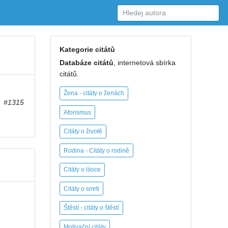
Kategorie citátů
Databáze citátů
, internetová sbírka
citátů.
Žena - citáty o ženách
#1315
Aforismus
Citáty o životě
Rodina - Citáty o rodině
Citáty o lásce
Citáty o smrti
Štěstí - citáty o štěstí
Motivační citáty