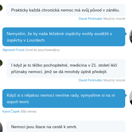
Prakticky každá chronická nemoc má svůj původ v zánětu.
David Perlmutter
Moučný mozek
Nemyslím, že by naše léčebné úspěchy mohly soutěžit s
úspěchy v Lourdech.
Sigmund Freud
Úvod do psychoanalýzy
I když je to těžko pochopitelné, medicína v 21. století léčí
příznaky nemocí, jimž se dá mnohdy úplně předejít.
David Perlmutter
Moučný mozek
Když si s nějakou nemocí nevíme rady, vymyslíme si na ni
aspoň teorii.
Karel Čapek
Bílá nemoc
Nemoci jsou štace na cestě k smrti.