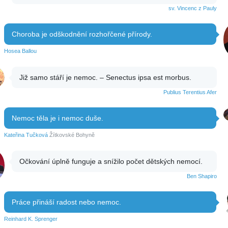
sv. Vincenc z Pauly
Choroba je odškodnění rozhořčené přírody.
Hosea Ballou
Již samo stáří je nemoc. – Senectus ipsa est morbus.
Publius Terentius Afer
Nemoc těla je i nemoc duše.
Kateřina Tučková
Žítkovské Bohyně
Očkování úplně funguje a snížilo počet dětských nemocí.
Ben Shapiro
Práce přináší radost nebo nemoc.
Reinhard K. Sprenger