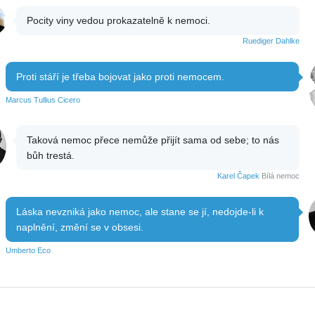
Pocity viny vedou prokazatelně k nemoci.
Ruediger Dahlke
Proti stáří je třeba bojovat jako proti nemocem.
Marcus Tullius Cicero
Taková nemoc přece nemůže přijít sama od sebe; to nás
bůh trestá.
Karel Čapek
Bílá nemoc
Láska nevzniká jako nemoc, ale stane se jí, nedojde-li k
naplnění, změní se v obsesi.
Umberto Eco