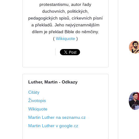
protestantismu, autor řady
duchovních, politických,
pedagogických spisů, církevních písní
a překladů. Jeho nejvýznamnějším
dílem je překlad Bible do němčiny.
(
Wikiquote
)
Luther, Martin
- Odkazy
Citáty
Životopis
Wikiquote
Martin Luther na seznamu.cz
Martin Luther v google.cz