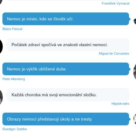
František Vymazal
Nemoc je místo, kde se člověk učí.
Blaise Pascal
Počátek zdraví spočívá ve znalosti vlastní nemoci.
Miguel de Cervantes
Nemoc je výkřik ublížené duše.
Peter Altenberg
Každá choroba má svoji emocionální složku.
Hippokratés
Obrazy nemocí představují úkoly a ne tresty.
Ruediger Dahlke