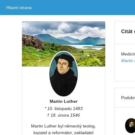
Hlavní strana
(current)
Citát
Medicín
Martin 
Podobn
Martin Luther
* 10. listopadu 1483
† 18. února 1546
Martin Luther byl německý teolog,
kazatel a reformátor, zakladatel