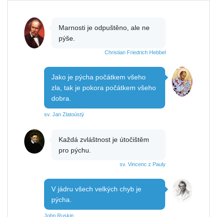
Marnosti je odpuštěno, ale ne
pýše.
Christian Friedrich Hebbel
Jako je pýcha počátkem všeho
zla, tak je pokora počátkem všeho
dobra.
sv. Jan Zlatoústý
Každá zvláštnost je útočištěm
pro pýchu.
sv. Vincenc z Pauly
V jádru všech velkých chyb je
pýcha.
John Ruskin