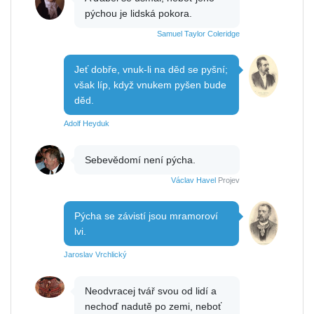
pýchou je lidská pokora.
Samuel Taylor Coleridge
Jeť dobře, vnuk-li na děd se pyšní;
však líp, když vnukem pyšen bude
děd.
Adolf Heyduk
Sebevědomí není pýcha.
Václav Havel
Projev
Pýcha se závistí jsou mramoroví
lvi.
Jaroslav Vrchlický
Neodvracej tvář svou od lidí a
nechoď nadutě po zemi, neboť