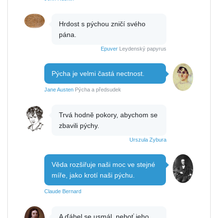
Hrdost s pýchou zničí svého
pána.
Epuver
Leydenský papyrus
Pýcha je velmi častá nectnost.
Jane Austen
Pýcha a předsudek
Trvá hodně pokory, abychom se
zbavili pýchy.
Urszula Zybura
Věda rozšiřuje naši moc ve stejné
míře, jako krotí naši pýchu.
Claude Bernard
A ďábel se usmál, neboť jeho