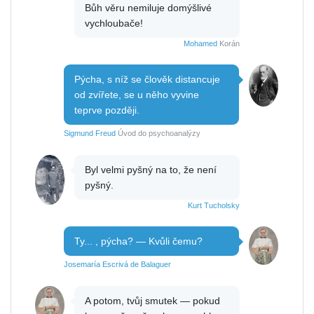
Bůh věru nemiluje domýšlivé
vychloubače!
Mohamed
Korán
Pýcha, s níž se člověk distancuje
od zvířete, se u něho vyvine
teprve později.
Sigmund Freud
Úvod do psychoanalýzy
Byl velmi pyšný na to, že není
pyšný.
Kurt Tucholsky
Ty... , pýcha? — Kvůli čemu?
Josemaría Escrivá de Balaguer
A potom, tvůj smutek — pokud