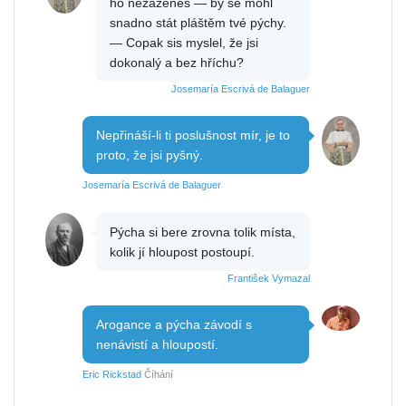
ho nezaženeš — by se mohl
snadno stát pláštěm tvé pýchy.
— Copak sis myslel, že jsi
dokonalý a bez hříchu?
Josemaría Escrivá de Balaguer
Nepřináší-li ti poslušnost mír, je to
proto, že jsi pyšný.
Josemaría Escrivá de Balaguer
Pýcha si bere zrovna tolik místa,
kolik jí hloupost postoupí.
František Vymazal
Arogance a pýcha závodí s
nenávistí a hloupostí.
Eric Rickstad
Číhání