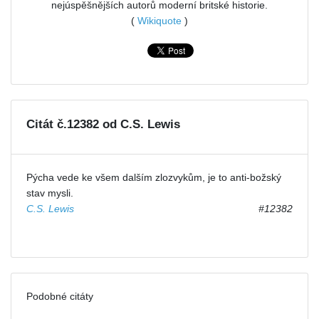
nejúspěšnějších autorů moderní britské historie.
(
Wikiquote
)
Citát č.12382 od C.S. Lewis
Pýcha vede ke všem dalším zlozvykům, je to anti-božský
stav mysli.
C.S. Lewis
#12382
Podobné citáty