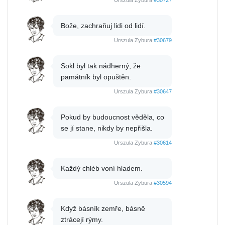
Urszula Zybura
#30727
Bože, zachraňuj lidi od lidí.
Urszula Zybura
#30679
Sokl byl tak nádherný, že
památník byl opuštěn.
Urszula Zybura
#30647
Pokud by budoucnost věděla, co
se jí stane, nikdy by nepřišla.
Urszula Zybura
#30614
Každý chléb voní hladem.
Urszula Zybura
#30594
Když básník zemře, básně
ztrácejí rýmy.