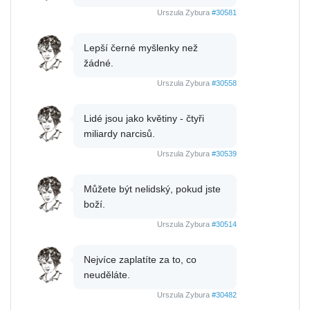
Urszula Zybura
#30581
Lepší černé myšlenky než
žádné.
Urszula Zybura
#30558
Lidé jsou jako květiny - čtyři
miliardy narcisů.
Urszula Zybura
#30539
Můžete být nelidský, pokud jste
boží.
Urszula Zybura
#30514
Nejvíce zaplatíte za to, co
neuděláte.
Urszula Zybura
#30482