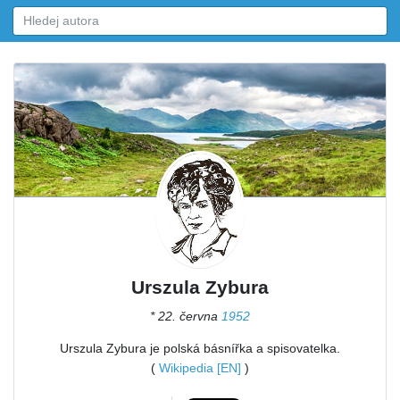
Urszula Zybura
* 22. června
1952
Urszula Zybura je polská básnířka a spisovatelka.
(
Wikipedia [EN]
)