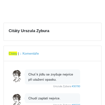
Citáty Urszula Zybura
Citáty
|
↓ Komentáře
Chuť k jídlu se zvyšuje nejvíce
při utažení opasku.
Urszula Zybura
#30780
Chudí zaplatí nejvíce.