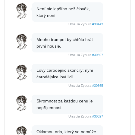
Není nic lepšího než člověk,
který není.
Urszula Zybura
#30443
Mnoho trumpet by chtělo hrát
první housle.
Urszula Zybura
#30397
Lovy čarodějnic skončily; nyní
čarodějnice loví lidi.
Urszula Zybura
#30365
Skromnost za každou cenu je
nepříjemnost.
Urszula Zybura
#30327
Oklamou orla, který se nemůže