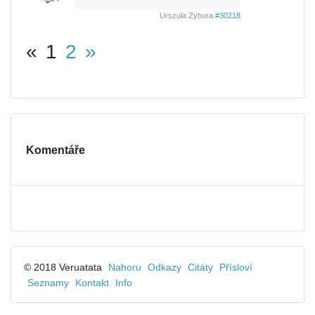
Urszula Zybura
#30218
«
1
2
»
Komentáře
© 2018 Veruatata
Nahoru
Odkazy
Citáty
Přísloví
Seznamy
Kontakt
Info