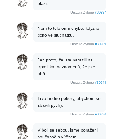
plazit.
Urszula Zybura
#30297
Není to telefonní chyba, když je
ticho ve sluchátku.
Urszula Zybura
#30269
Jen proto, že jste narazili na
trpaslíka, neznamená, že jste
obři.
Urszula Zybura
#30248
Trvá hodně pokory, abychom se
zbavili pýchy.
Urszula Zybura
#30226
V boji se sebou, jsme poraženi
současně s vítězem.