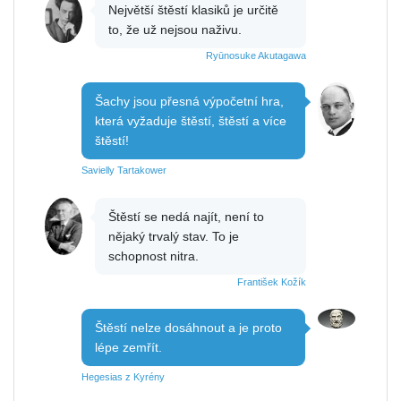
Největší štěstí klasiků je určitě
to, že už nejsou naživu.
Ryūnosuke Akutagawa
Šachy jsou přesná výpočetní hra,
která vyžaduje štěstí, štěstí a více
štěstí!
Savielly Tartakower
Štěstí se nedá najít, není to
nějaký trvalý stav. To je
schopnost nitra.
František Kožík
Štěstí nelze dosáhnout a je proto
lépe zemřít.
Hegesias z Kyrény