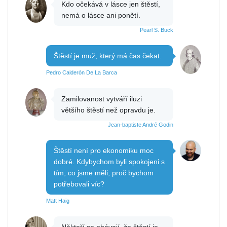
Kdo očekává v lásce jen štěstí,
nemá o lásce ani ponětí.
Pearl S. Buck
Štěstí je muž, který má čas čekat.
Pedro Calderón De La Barca
Zamilovanost vytváří iluzi
většího štěstí než opravdu je.
Jean-baptiste André Godin
Štěstí není pro ekonomiku moc
dobré. Kdybychom byli spokojeni s
tím, co jsme měli, proč bychom
potřebovali víc?
Matt Haig