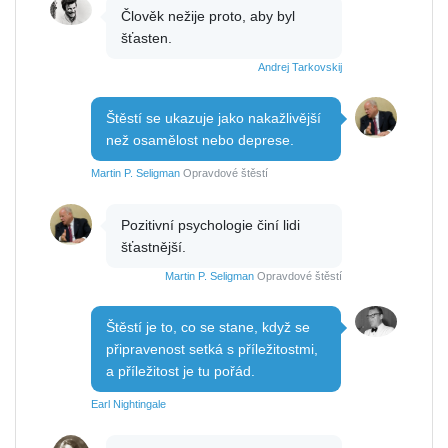
Člověk nežije proto, aby byl
šťasten.
Andrej Tarkovskij
Štěstí se ukazuje jako nakažlivější
než osamělost nebo deprese.
Martin P. Seligman
Opravdové štěstí
Pozitivní psychologie činí lidi
šťastnější.
Martin P. Seligman
Opravdové štěstí
Štěstí je to, co se stane, když se
připravenost setká s příležitostmi,
a příležitost je tu pořád.
Earl Nightingale