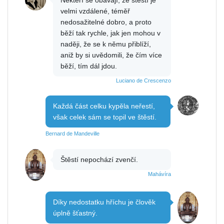
Někteří se obávají, že štěstí je
velmi vzdálené, téměř
nedosažitelné dobro, a proto
běží tak rychle, jak jen mohou v
naději, že se k němu přiblíží,
aniž by si uvědomili, že čím více
běží, tím dál jdou.
Luciano de Crescenzo
Každá část celku kypěla neřestí,
však celek sám se topil ve štěstí.
Bernard de Mandeville
Štěstí nepochází zvenčí.
Mahávíra
Díky nedostatku hříchu je člověk
úplně šťastný.