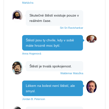
Mahávíra
Skutečné štěstí existuje pouze v
reálném čase.
Siri Sri Ravishankar
Štěstí jsou ty chvíle, kdy v sobě
máte hrozně moc bytí.
Anna Hogenová
Štěstí je trvalá spokojenost.
Waldemar Matuška
Lékem na bolest není štěstí, ale
smysl.
Jordan B. Peterson