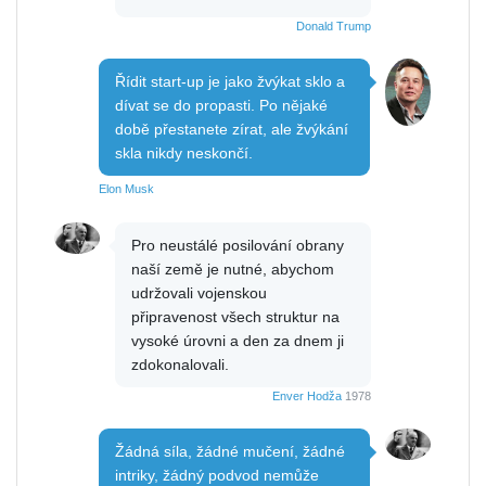
Donald Trump
Řídit start-up je jako žvýkat sklo a
dívat se do propasti. Po nějaké
době přestanete zírat, ale žvýkání
skla nikdy neskončí.
Elon Musk
Pro neustálé posilování obrany
naší země je nutné, abychom
udržovali vojenskou
připravenost všech struktur na
vysoké úrovni a den za dnem ji
zdokonalovali.
Enver Hodža
1978
Žádná síla, žádné mučení, žádné
intriky, žádný podvod nemůže