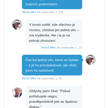
krajních podmínkách.
Michel Siffre
Vie souterraine, s. 133
V tomto světě, kde všechno je
nicotou, zůstává jen jediná věc –
má myšlenka. Ale i ta je na
pokraji zhroucení.
Michel Siffre
Vie souterraine, s. 117
Čas byl jediná věc, která se hýbala
– a já ho pronásledoval, ale nikdy
jsem ho nedohonil.
Michel Siffre
Vie souterraine, s. 93
Vždycky jsem říkal: "Pokud
potřebujete viagru,
pravděpodobně jste se špatnou
dívkou."