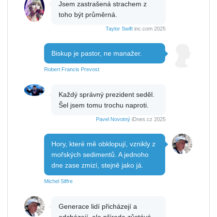
Jsem zastrašená strachem z
toho být průměrná.
Taylor Swift
inc.com 2025
Biskup je pastor, ne manažer.
Robert Francis Prevost
Každý správný prezident seděl.
Šel jsem tomu trochu naproti.
Pavel Novotný
iDnes.cz 2025
Hory, které mě obklopují, vznikly z
mořských sedimentů. A jednoho
dne zase zmizí, stejně jako já.
Michel Siffre
Generace lidí přicházejí a
odcházejí, ale příroda zůstává