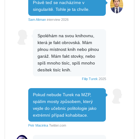
Právě teď se nacházíme v
singularitě. Tohle je ta chvíle.
Sam Altman
interview 2026
Spoléhám na svou knihovnu,
která je fakt obrovská. Mám
plnou místnost knih nebo plnou
garáž. Mám fakt stovky, nebo
spíš mnoho tisíc, spíš mnoho
desítek tisíc knih.
Filip Turek
2025
Pokud nebude Turek na MZP,
spálím mosty způsobem, který
vejde do učebnic politologie jako
extrémní případ kohabitace.
Petr Macinka
Twitter.com