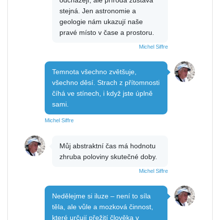
stejná. Jen astronomie a
geologie nám ukazují naše
pravé místo v čase a prostoru.
Michel Siffre
Temnota všechno zvětšuje,
všechno děsí. Strach z přítomnosti
číhá ve stínech, i když jste úplně
sami.
Michel Siffre
Můj abstraktní čas má hodnotu
zhruba poloviny skutečné doby.
Michel Siffre
Nedělejme si iluze – není to síla
těla, ale vůle a mozková činnost,
které určují přežití člověka v