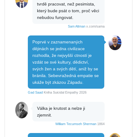
tvrdě pracovat, než pesimista,
který bude psát o tom, proč věci
nebudou fungovat.
Sam Altman
x.com/sama
Poprvé v zaznamenaných
dějinách se jedna civilizace
rozhodla, že nejvyšší ctností je
vzdát se své kultury, dědictví,
svých žen a svých dětí, aniž by se
bránila. Sebevražedná empatie se
ukáže být zkázou Západu.
Gad Saad
Kniha Suicidal Empathy 2026
Válka je krutost a nelze ji
zjemnit.
William Tecumseh Sherman
1864