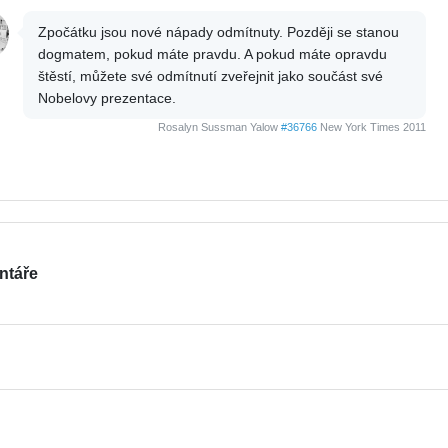
Zpočátku jsou nové nápady odmítnuty. Později se stanou
dogmatem, pokud máte pravdu. A pokud máte opravdu
štěstí, můžete své odmítnutí zveřejnit jako součást své
Nobelovy prezentace.
Rosalyn Sussman Yalow
#36766
New York Times 2011
ntáře