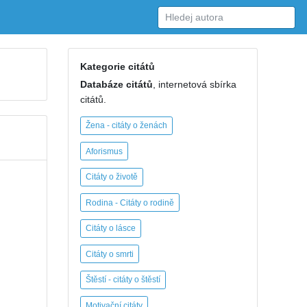
Kategorie citátů
Databáze citátů
, internetová sbírka
citátů.
Žena - citáty o ženách
Aforismus
Citáty o životě
Rodina - Citáty o rodině
Citáty o lásce
Citáty o smrti
Štěstí - citáty o štěstí
Motivační citáty