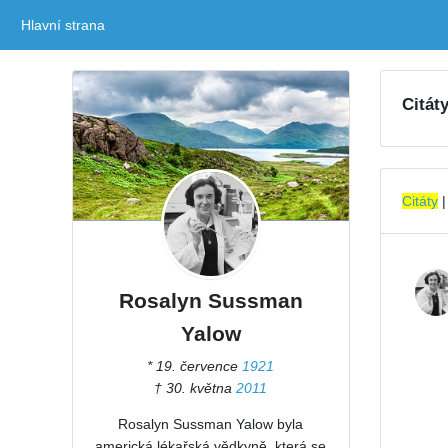
Hlavní strana
(current)
Citát
Citáty
Rosalyn Sussman
Yalow
* 19. července
1921
† 30. května
2011
Rosalyn Sussman Yalow byla
americká lékařská vědkyně, která se