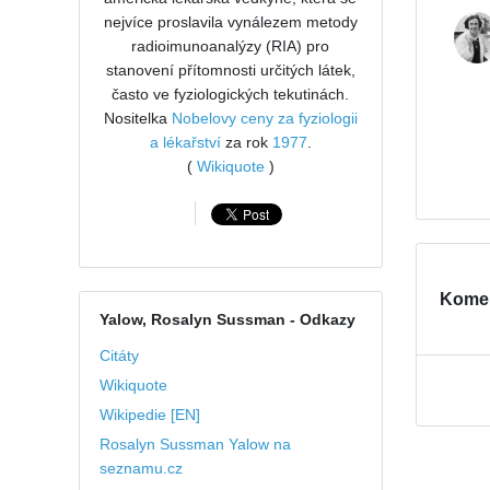
nejvíce proslavila vynálezem metody
radioimunoanalýzy (RIA) pro
stanovení přítomnosti určitých látek,
často ve fyziologických tekutinách.
Nositelka
Nobelovy ceny za fyziologii
a lékařství
za rok
1977
.
(
Wikiquote
)
Kome
Yalow, Rosalyn Sussman
- Odkazy
Citáty
Wikiquote
Wikipedie [EN]
Rosalyn Sussman Yalow na
seznamu.cz