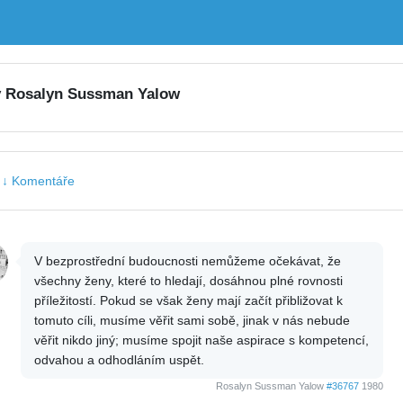
y Rosalyn Sussman Yalow
|
↓ Komentáře
V bezprostřední budoucnosti nemůžeme očekávat, že
všechny ženy, které to hledají, dosáhnou plné rovnosti
příležitostí. Pokud se však ženy mají začít přibližovat k
tomuto cíli, musíme věřit sami sobě, jinak v nás nebude
věřit nikdo jiný; musíme spojit naše aspirace s kompetencí,
odvahou a odhodláním uspět.
Rosalyn Sussman Yalow
#36767
1980