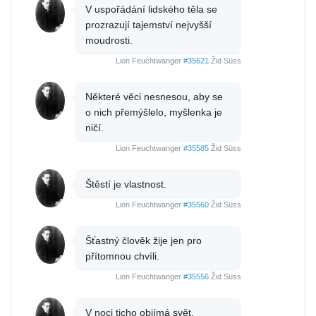
V uspořádání lidského těla se
prozrazují tajemství nejvyšší
moudrosti.
Lion Feuchtwanger
#35621
Žid Süss
Některé věci nesnesou, aby se
o nich přemýšlelo, myšlenka je
ničí.
Lion Feuchtwanger
#35585
Žid Süss
Štěstí je vlastnost.
Lion Feuchtwanger
#35560
Žid Süss
Šťastný člověk žije jen pro
přítomnou chvíli.
Lion Feuchtwanger
#35556
Žid Süss
V noci ticho objímá svět.