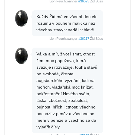
Lion Feuchtwanger
#36525
Žid Süss
Každý Žid má ve všední den víc
rozumu v pouhém malíčku než
všechny stavy v neděli v hlavě.
Lion Feuchtwanger
#36217
Žid Süss
Válka a mír, život i smrt, ctnost
žen, moc papežova, která
svazuje i rozvazuje, touha stavů
po svobodě, čistota
augsburského vyznání, lodi na
mořích, vladařská moc knížat,
pokřesťanění Nového světa,
láska, zbožnost, zbabělost,
bujnost, hřích i ctnost: všechno
pochází z peněz a všechno se
mění v peníze a všechno se dá
vyjádřit čísly.