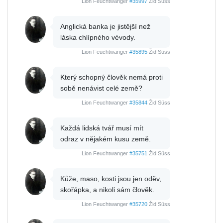
Lion Feuchtwanger
#35997
Žid Süss
Anglická banka je jistější než
láska chlípného vévody.
Lion Feuchtwanger
#35895
Žid Süss
Který schopný člověk nemá proti
sobě nenávist celé země?
Lion Feuchtwanger
#35844
Žid Süss
Každá lidská tvář musí mít
odraz v nějakém kusu země.
Lion Feuchtwanger
#35751
Žid Süss
Kůže, maso, kosti jsou jen oděv,
skořápka, a nikoli sám člověk.
Lion Feuchtwanger
#35720
Žid Süss