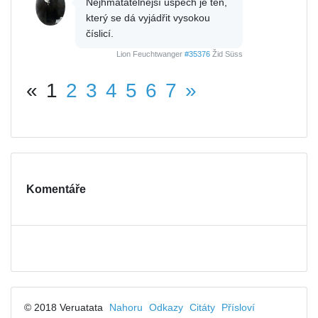
Nejhmatatelnější úspěch je ten,
který se dá vyjádřit vysokou
číslicí.
Lion Feuchtwanger
#35376
Žid Süss
«
1
2
3
4
5
6
7
»
Komentáře
© 2018 Veruatata
Nahoru
Odkazy
Citáty
Přísloví