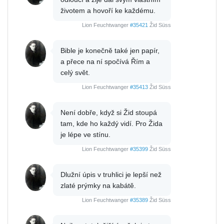
životem a hovoří ke každému.
Lion Feuchtwanger
#35421
Žid Süss
Bible je konečně také jen papír,
a přece na ní spočívá Řím a
celý svět.
Lion Feuchtwanger
#35413
Žid Süss
Není dobře, když si Žid stoupá
tam, kde ho každý vidí. Pro Žida
je lépe ve stínu.
Lion Feuchtwanger
#35399
Žid Süss
Dlužní úpis v truhlici je lepší než
zlaté prýmky na kabátě.
Lion Feuchtwanger
#35389
Žid Süss