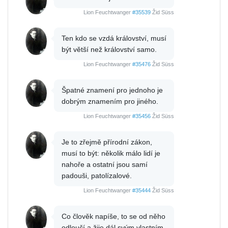
Lion Feuchtwanger
#35539
Žid Süss
Ten kdo se vzdá království, musí
být větší než království samo.
Lion Feuchtwanger
#35476
Žid Süss
Špatné znamení pro jednoho je
dobrým znamením pro jiného.
Lion Feuchtwanger
#35456
Žid Süss
Je to zřejmě přírodní zákon,
musí to být: několik málo lidí je
nahoře a ostatní jsou samí
padouši, patolízalové.
Lion Feuchtwanger
#35444
Žid Süss
Co člověk napíše, to se od něho
odloučí a žije dál svým vlastním