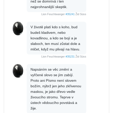
než se domnívá i ten
nejprohnanější skeptik.
Lion Feuchtwanger
#35241
Žid Süss
V životě platí kdo s koho, bud
budeš kladivem, nebo
kovadlinou, a kdo se bojí a je
slaboch, ten musí zůstat dole a
mlčet, když mu plivají na hlavu.
Lion Feuchtwanger
#35231
Žid Süss
Napsáním se věc změní a
vyřčené slovo se jím zabíjí.
Proto ani Písmo není slovem
božím, nýbrž jen jeho zkřivenou
maskou, je jako dřevo vedle
živoucího stromu. Teprve v
ústech vědoucího povstává a
žije.