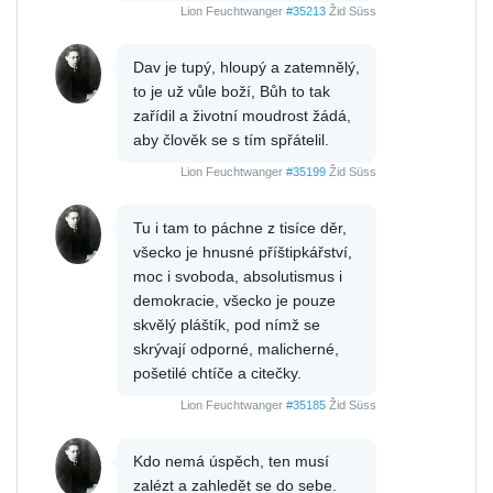
Lion Feuchtwanger
#35213
Žid Süss
Dav je tupý, hloupý a zatemnělý,
to je už vůle boží, Bůh to tak
zařídil a životní moudrost žádá,
aby člověk se s tím spřátelil.
Lion Feuchtwanger
#35199
Žid Süss
Tu i tam to páchne z tisíce děr,
všecko je hnusné příštipkářství,
moc i svoboda, absolutismus i
demokracie, všecko je pouze
skvělý pláštík, pod nímž se
skrývají odporné, malicherné,
pošetilé chtíče a citečky.
Lion Feuchtwanger
#35185
Žid Süss
Kdo nemá úspěch, ten musí
zalézt a zahledět se do sebe.