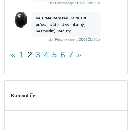
Lion Feuchtwanger
#35052
Žid Süss
Ve světě není řád, míra ani
právo, svět je divý, hloupý,
nesmyslný, nečistý.
Lion Feuchtwanger
#35029
Žid Süss
«
1
2
3
4
5
6
7
»
Komentáře