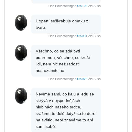
Lion Feuchtwanger
#35120
Žid Süss
Utrpení seškrabuje omítku z
tváře.
Lion Feuchtwanger
#35081
Žid Süss
Všechno, co se zdá býti
pohromou, všechno, co kruší
lidi, není nic než radosti
nesrozumitelné.
Lion Feuchtwanger
#35072
Žid Süss
Nevíme sami, co kalu a jedu se
skrývá v nejspodnějších
hlubinách našeho srdce,
srážíme to dolů, když se to dere
na světlo, nepřiznáváme to ani
sami sobě.