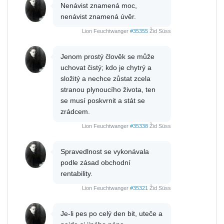
Nenávist znamená moc,
nenávist znamená úvěr.
Lion Feuchtwanger
#35355
Žid Süss
Jenom prostý člověk se může
uchovat čistý; kdo je chytrý a
složitý a nechce zůstat zcela
stranou plynoucího života, ten
se musí poskvrnit a stát se
zrádcem.
Lion Feuchtwanger
#35338
Žid Süss
Spravedlnost se vykonávala
podle zásad obchodní
rentability.
Lion Feuchtwanger
#35321
Žid Süss
Je-li pes po celý den bit, uteče a