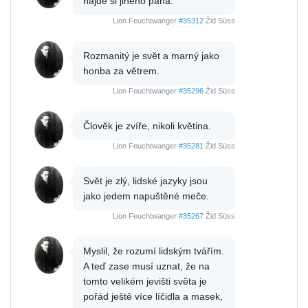
najde si jiného pána.
Lion Feuchtwanger
#35312
Žid Süss
Rozmanitý je svět a marný jako
honba za větrem.
Lion Feuchtwanger
#35296
Žid Süss
Člověk je zvíře, nikoli květina.
Lion Feuchtwanger
#35281
Žid Süss
Svět je zlý, lidské jazyky jsou
jako jedem napuštěné meče.
Lion Feuchtwanger
#35267
Žid Süss
Myslil, že rozumí lidským tvářím.
A teď zase musí uznat, že na
tomto velikém jevišti světa je
pořád ještě více líčidla a masek,