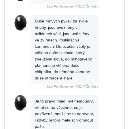
Lion Feuchtwanger
#35158
Žid Süss
Duše mrtvých pykají za svoje
hříchy, jsou uvězněny v
miliónech věcí, jsou uvězněny
ve zvířatech, rostlinách i
kamenech. Do bzučící včely je
vtělena duše tlachala, který
zneužíval slova, do mihotavého
plamene je vtělena duše
chlípníka, do němého kamene
duše utrhače a lháře.
Lion Feuchtwanger
#35144
Žid Süss
Je to právo mládí být nemoudrý,
vrhat se na všechno, co je
pokřivené, snažit se to narovnat,
i kdyby přitom měla zchromnout
paže.