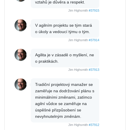
vztahů je důvěra a respekt.
Jim Highsmith
#37915
V agilním projektu se tým stará
o úkoly a vedoucí týmu o tým.
Jim Highsmith
#37914
Agilita je v zásadě o myšlení, ne
o praktikách.
Jim Highsmith
#37913
Tradiční projektový manažer se
zaměřuje na dodržování plánu s
minimálními změnami, zatímco
agilní vůdce se zaměřuje na
úspěšné přizpůsobení se
nevyhnutelným změnám.
Jim Highsmith
#37912