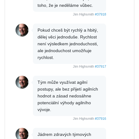
toho, že je neděláme vůbec.
Jim Highsmith
#37918
Pokud chceš být rychlý a hbitý,
dělej věci jednoduše. Rychlost
není výsledkem jednoduchosti,
ale jednoduchost umožňuje
rychlost.
Jim Highsmith
#37917
Tým může využívat agilní
postupy, ale bez přijetí agilních
hodnot a zásad nedosáhne
potenciální výhody agilního
vývoje.
Jim Highsmith
#37916
Jádrem zdravých týmových