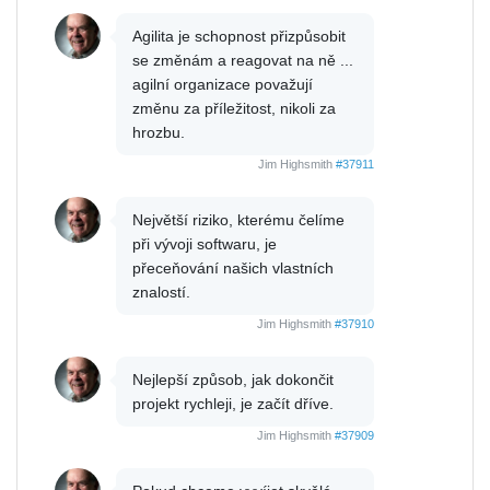
Agilita je schopnost přizpůsobit
se změnám a reagovat na ně ...
agilní organizace považují
změnu za příležitost, nikoli za
hrozbu.
Jim Highsmith
#37911
Největší riziko, kterému čelíme
při vývoji softwaru, je
přeceňování našich vlastních
znalostí.
Jim Highsmith
#37910
Nejlepší způsob, jak dokončit
projekt rychleji, je začít dříve.
Jim Highsmith
#37909