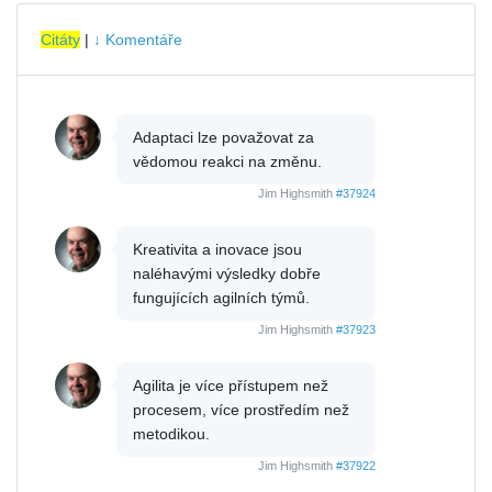
Citáty
|
↓ Komentáře
Adaptaci lze považovat za
vědomou reakci na změnu.
Jim Highsmith
#37924
Kreativita a inovace jsou
naléhavými výsledky dobře
fungujících agilních týmů.
Jim Highsmith
#37923
Agilita je více přístupem než
procesem, více prostředím než
metodikou.
Jim Highsmith
#37922