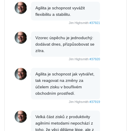
Agilita je schopnost vyvážit
flexibilitu a stabilitu.
Jim Highsmith
#37921
Vzorec úspěchu je jednoduchý:
dodávat dnes, přizpůsobovat se
zítra.
Jim Highsmith
#37920
Agilita je schopnost jak vytvářet,
tak reagovat na změny za
účelem zisku v bouřlivém
obchodním prostředí.
Jim Highsmith
#37919
Velká část zisků z produktivity
agilními metodami nepochází z
toho, že věci děláme lépe, ale z