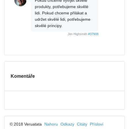
Pokud chceme vyvíjet skvělé
produkty, potřebujeme skvělé
lidi. Pokud chceme přilákat a
udržet skvělé lidi, potřebujeme
skvělé principy.
Jim Highsmith
#37908
Komentáře
© 2018 Veruatata
Nahoru
Odkazy
Citáty
Přísloví