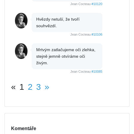
Jean Cocteau
#10120
Hvězdy netuší, že tvoří
souhvězdí.
Jean Cocteau
#10106
Mrtvým zatlačujeme oči zlehka,
stejně jemně otvíráme oči
živým.
Jean Cocteau
#10085
«
1
2
3
»
Komentáře