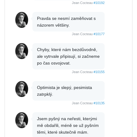
Jean Cocteau
#10192
Pravda se nesmí zaměňovat s
názorem většiny.
Jean Cocteau
#10177
Chyby, které nám bezdůvodně,
ale vytrvale připisují, si začneme
po čas osvojovat.
Jean Cocteau
#10155
Optimista je slepý, pesimista
zatrpklý.
Jean Cocteau
#10135
Jsem pyšný na neřesti, kterými
mě obdařili, méně se už pyšním
těmi, které skutečně mám.