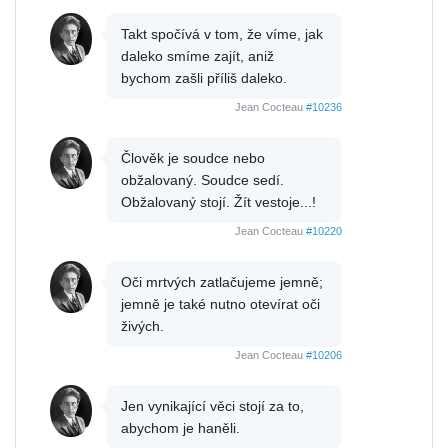
Takt spočívá v tom, že víme, jak
daleko smíme zajít, aniž
bychom zašli příliš daleko.
Jean Cocteau
#10236
Člověk je soudce nebo
obžalovaný. Soudce sedí.
Obžalovaný stojí. Žít vestoje...!
Jean Cocteau
#10220
Oči mrtvých zatlačujeme jemně;
jemně je také nutno otevírat oči
živých.
Jean Cocteau
#10206
Jen vynikající věci stojí za to,
abychom je haněli.