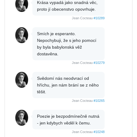
Krása vypadá jako snadná věc,
proto jí obecenstvo opovrhuje.
Jean Cocteau
#10289
Smích je esperanto.
Nepochybuji, že s jeho pomocí
by byla babylonská věž
dostavěna.
Jean Cocteau
#10279
Svědomí nás neodvrací od
hříchu, jen nám brání se z něho
těšit.
Jean Cocteau
#10265
Poezie je bezpodmínečně nutná
- jen kdybych věděl k čemu.
Jean Cocteau
#10248