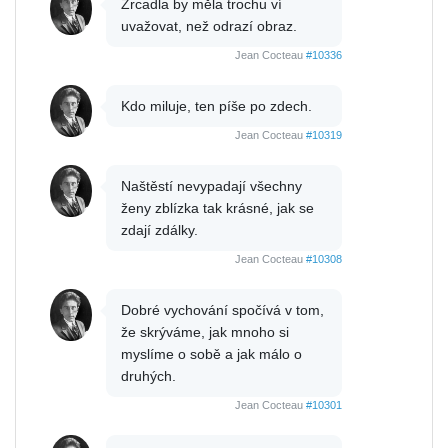
Zrcadla by měla trochu ví
uvažovat, než odrazí obraz.
Jean Cocteau
#10336
Kdo miluje, ten píše po zdech.
Jean Cocteau
#10319
Naštěstí nevypadají všechny
ženy zblízka tak krásné, jak se
zdají zdálky.
Jean Cocteau
#10308
Dobré vychování spočívá v tom,
že skrýváme, jak mnoho si
myslíme o sobě a jak málo o
druhých.
Jean Cocteau
#10301