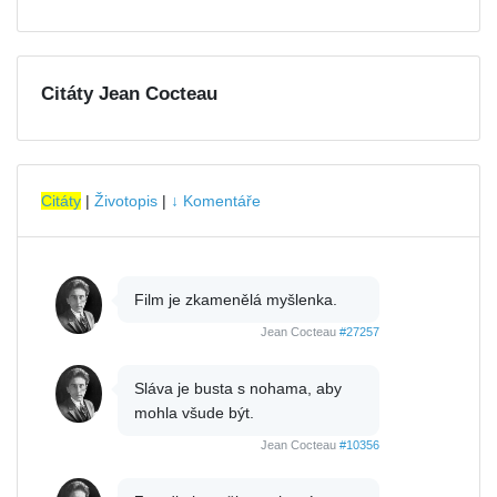
Citáty Jean Cocteau
Citáty
|
Životopis
|
↓ Komentáře
Film je zkamenělá myšlenka.
Jean Cocteau
#27257
Sláva je busta s nohama, aby
mohla všude být.
Jean Cocteau
#10356