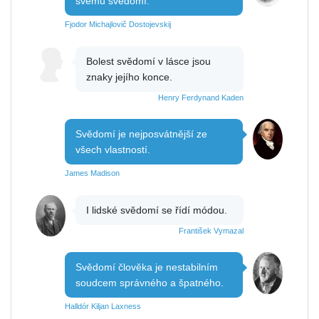
svému svědomí.
Fjodor Michajlovič Dostojevskij
Bolest svědomí v lásce jsou
znaky jejího konce.
Henry Ferdynand Kaden
Svědomí je nejposvátnější ze
všech vlastností.
James Madison
I lidské svědomí se řídí módou.
František Vymazal
Svědomí člověka je nestabilním
soudcem správného a špatného.
Halldór Kiljan Laxness