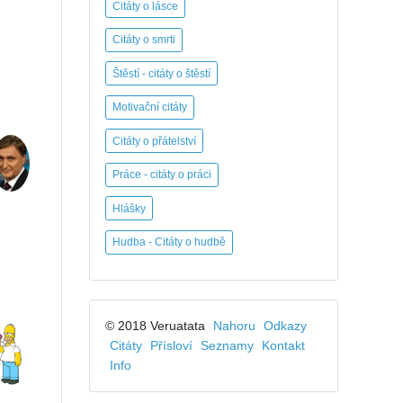
Citáty o lásce
Citáty o smrti
Štěstí - citáty o štěstí
Motivační citáty
Citáty o přátelství
Práce - citáty o práci
Hlášky
Hudba - Citáty o hudbě
© 2018 Veruatata
Nahoru
Odkazy
Citáty
Přísloví
Seznamy
Kontakt
Info