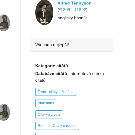
Alfred Tennyson
(*
1809
- †
1892
)
anglický básník
Všechno nejlepší!
Kategorie citátů
Databáze citátů
, internetová sbírka
citátů.
Žena - citáty o ženách
Aforismus
Citáty o životě
Rodina - Citáty o rodině