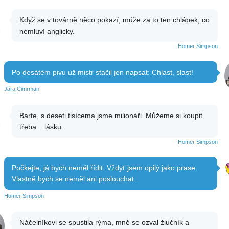
Když se v továrně něco pokazí, může za to ten chlápek, co
nemluví anglicky.
Homer Simpson
Po desátém pivu už mistr stačil jen napsat: Chlast, slast!
Jára Cimrman
Barte, s deseti tisícema jsme milionáři. Můžeme si koupit
třeba... lásku.
Homer Simpson
Počkejte, já bych neměl řídit. Vždyť jsem opilý jako prase.
Vlastně bych se neměl ani poslouchat.
Homer Simpson
Náčelníkovi se spustila rýma, mně se ozval žlučník a