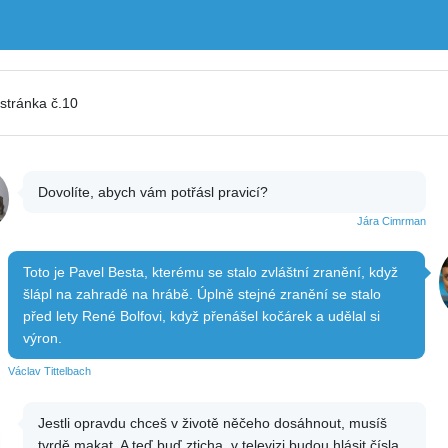
stránka č.10
Dovolíte, abych vám potřásl pravicí?
Jára Cimrman
Toto je Pavel Besta, kterému se stalo zvláštní zranění, když
šlápl na zahradě na hrábě. Úplně stejné zranění se stalo
před lety René Bolfovi, když přenášel kočárek a udělal si
výron.
Václav Tittelbach
Jestli opravdu chceš v životě něčeho dosáhnout, musíš
tvrdě makat. A teď buď zticha, v televizi budou hlásit čísla