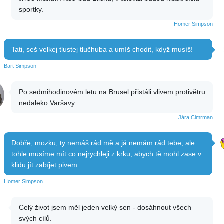
sportky.
Homer Simpson
Tati, seš velkej tlustej tlučhuba a umíš chodit, když musíš!
Bart Simpson
Po sedmihodinovém letu na Brusel přistáli vlivem protivětru
nedaleko Varšavy.
Jára Cimrman
Dobře, mozku, ty nemáš rád mě a já nemám rád tebe, ale
tohle musíme mít co nejrychleji z krku, abych tě mohl zase v
klidu jít zabíjet pivem.
Homer Simpson
Celý život jsem měl jeden velký sen - dosáhnout všech
svých cílů.