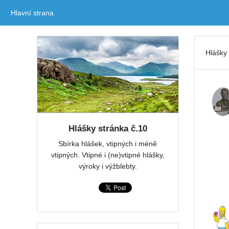
Hlavní strana
(current)
Hlášky 
Hlášky stránka č.10
Sbírka hlášek, vtipných i méně
vtipných. Vtipné i (ne)vtipné hlášky,
výroky i výžblebty.