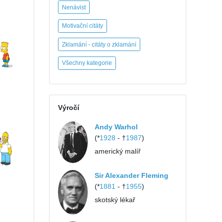
Nenávist
Motivační citáty
Zklamání - citáty o zklamání
Všechny kategorie
Výročí
Andy Warhol
(*
1928
- †
1987
)
americký malíř
Sir Alexander Fleming
(*
1881
- †
1955
)
skotský lékař