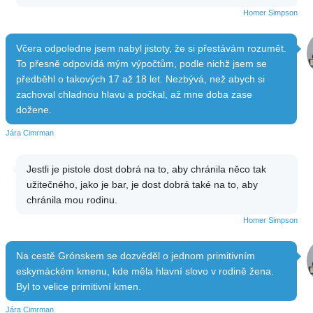
Homer Simpson
Včera odpoledne jsem nabyl jistoty, že si přestávám rozumět.
To přesně odpovídá mým výpočtům, podle nichž jsem se
předběhl o takových 17 až 18 let. Nezbývá, než abych si
zachoval chladnou hlavu a počkal, až mne doba zase
dožene.
Jára Cimrman
Jestli je pistole dost dobrá na to, aby chránila něco tak
užitečného, jako je bar, je dost dobrá také na to, aby
chránila mou rodinu.
Homer Simpson
Na cestě Grónskem se dozvěděl o jednom primitivním
eskymáckém kmenu, kde měla hlavní slovo v rodině žena.
Byl to velice primitivní kmen.
Jára Cimrman