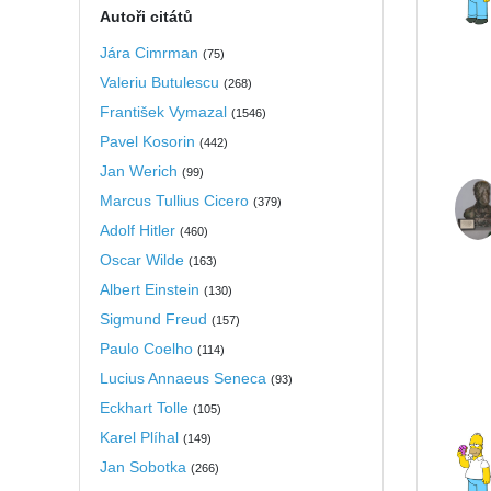
Autoři citátů
Jára Cimrman
(
75
)
Valeriu Butulescu
(
268
)
František Vymazal
(
1546
)
Pavel Kosorin
(
442
)
Jan Werich
(
99
)
Marcus Tullius Cicero
(
379
)
Adolf Hitler
(
460
)
Oscar Wilde
(
163
)
Albert Einstein
(
130
)
Sigmund Freud
(
157
)
Paulo Coelho
(
114
)
Lucius Annaeus Seneca
(
93
)
Eckhart Tolle
(
105
)
Karel Plíhal
(
149
)
Jan Sobotka
(
266
)