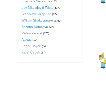
Friedrich Nietzsche
(
183
)
Lev Nikolajevič Tolstoj
(
372
)
Stanisław Jerzy Lec
(
67
)
William Shakespeare
(
133
)
Božena Němcová
(
72
)
Vadim Zeland
(
173
)
Atticus
(
194
)
Edgar Cayce
(
64
)
Karel Čapek
(
57
)