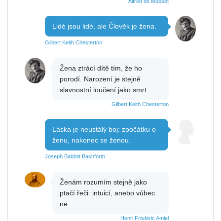
Alfred de Musset
Lidé jsou lidé, ale Člověk je žena.
Gilbert Keith Chesterton
Žena ztrácí dítě tím, že ho
porodí. Narození je stejně
slavnostní loučení jako smrt.
Gilbert Keith Chesterton
Láska je neustálý boj: zpočátku o
ženu, nakonec se ženou.
Joseph Babbitt Bashforth
Ženám rozumím stejně jako
ptačí řeči: intuicí, anebo vůbec
ne.
Henri Frédéric Amiel