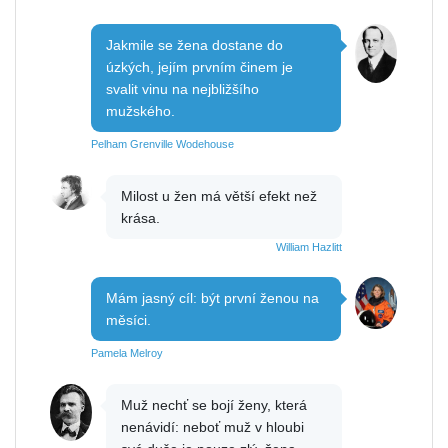
Jakmile se žena dostane do
úzkých, jejím prvním činem je
svalit vinu na nejbližšího
mužského.
Pelham Grenville Wodehouse
Milost u žen má větší efekt než
krása.
William Hazlitt
Mám jasný cíl: být první ženou na
měsíci.
Pamela Melroy
Muž nechť se bojí ženy, která
nenávidí: neboť muž v hloubi