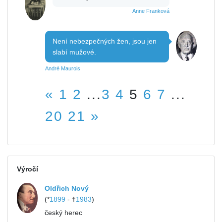
Anne Franková
Není nebezpečných žen, jsou jen
slabí mužové.
André Maurois
«
1
2
...
3
4
5
6
7
...
20
21
»
Výročí
Oldřich Nový
(*
1899
- †
1983
)
český herec