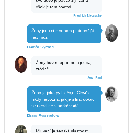
své duše je pouze zlý, žena
však je tam špatná.
Friedrich Nietzsche
Ženy jsou si mnohem podobnější
než muži.
František Vymazal
Ženy hovoří upřímně a jednají
zrádně.
Jean Paul
Žena je jako pytlík čaje. Člověk
nikdy nepozná, jak je silná, dokud
se neocitne v horké vodě.
Eleanor Rooseveltová
Mluvení je ženská vlastnost.