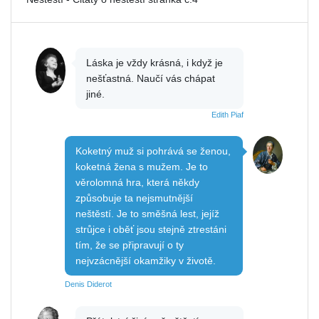
Láska je vždy krásná, i když je
nešťastná. Naučí vás chápat
jiné.
Edith Piaf
Koketný muž si pohrává se ženou,
koketná žena s mužem. Je to
věrolomná hra, která někdy
způsobuje ta nejsmutnější
neštěstí. Je to směšná lest, jejíž
strůjce i oběť jsou stejně ztrestáni
tím, že se připravují o ty
nejvzácnější okamžiky v životě.
Denis Diderot