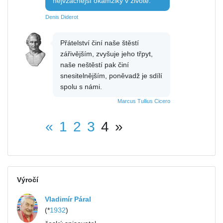
nejvzácnější okamžiky v životě.
Denis Diderot
Přátelství činí naše štěstí
zářivějším, zvyšuje jeho třpyt,
naše neštěstí pak činí
snesitelnějším, poněvadž je sdílí
spolu s námi.
Marcus Tullius Cicero
«
1
2
3
4
»
Výročí
Vladimír Páral
(*
1932
)