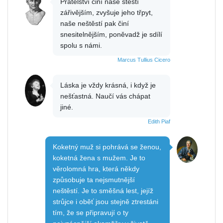
Přátelství činí naše štěstí
zářivějším, zvyšuje jeho třpyt,
naše neštěstí pak činí
snesitelnějším, poněvadž je sdílí
spolu s námi.
Marcus Tullius Cicero
Láska je vždy krásná, i když je
nešťastná. Naučí vás chápat
jiné.
Edith Piaf
Koketný muž si pohrává se ženou,
koketná žena s mužem. Je to
věrolomná hra, která někdy
způsobuje ta nejsmutnější
neštěstí. Je to směšná lest, jejíž
strůjce i oběť jsou stejně ztrestáni
tím, že se připravují o ty