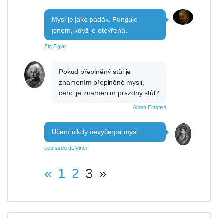
Mysl je jako padák. Funguje
jenom, když je otevřená.
Zig Ziglar
Pokud přeplněný stůl je
znamením přeplněné mysli,
čeho je znamením prázdný stůl?
Albert Einstein
Učení nikdy nevyčerpá mysl.
Leonardo da Vinci
«
1
2
3
»