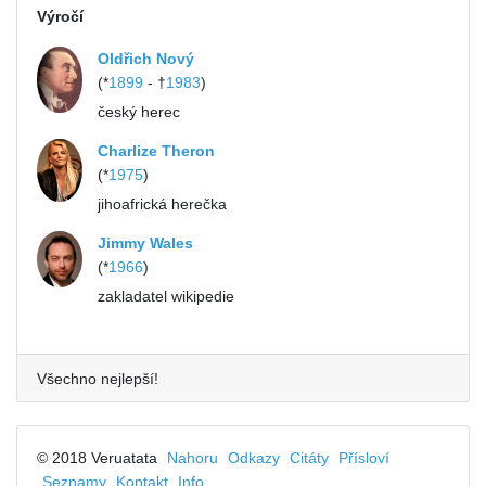
Výročí
Oldřich Nový
(*
1899
- †
1983
)
český herec
Charlize Theron
(*
1975
)
jihoafrická herečka
Jimmy Wales
(*
1966
)
zakladatel wikipedie
Všechno nejlepší!
© 2018 Veruatata
Nahoru
Odkazy
Citáty
Přísloví
Seznamy
Kontakt
Info