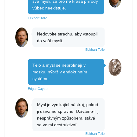
své mysli, že pro ně krása přírody
vůbec neexistuje.
Eckhart Tolle
Nedovolte strachu, aby vstoupil
do vaší mysli.
Eckhart Tolle
Tělo a mysl se neprolínají v
mozku, nýbrž v endokrinním
systému.
Edgar Cayce
Mysl je vynikající nástroj, pokud
ji užíváme správně. Užíváme-li ji
nesprávným způsobem, stává
se velmi destruktivní.
Eckhart Tolle