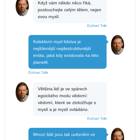
Když vám někdo něco říká,
poslouchejte celým tělem, nejen
svou myslí.
Eckhart Tolle
Kolektivní mysl lidstva je
nejšílenější nejdestruktivnější
entita, jaká kdy existovala na této
planetě.
Eckhart Tolle
Většina lidí je ve spárech
egoického modu vědomí:
vědomí, které se ztotožňuje s
myslí a je myslí ovládáno.
Eckhart Tolle
Mnozí lidé jsou tak uvězněni ve