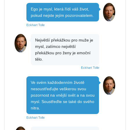
Ego je mysl, která řídí váš život,
pokud nejste jejím pozorovatelem.
Eckhart Tolle
Největší překážkou pro muže je
mysl, zatímco největší
překážkou pro ženy je emoční
tělo.
Eckhart Tolle
Ve svém každodenním životě
nesoustřeďujte veškerou svou
pozornost na vnější svět a na svou
mysl. Soustřeďte se také do svého
nitra.
Eckhart Tolle