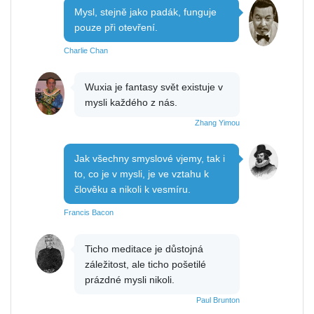
Mysl, stejně jako padák, funguje
pouze při otevření.
Charlie Chan
Wuxia je fantasy svět existuje v
mysli každého z nás.
Zhang Yimou
Jak všechny smyslové vjemy, tak i
to, co je v mysli, je ve vztahu k
člověku a nikoli k vesmíru.
Francis Bacon
Ticho meditace je důstojná
záležitost, ale ticho pošetilé
prázdné mysli nikoli.
Paul Brunton