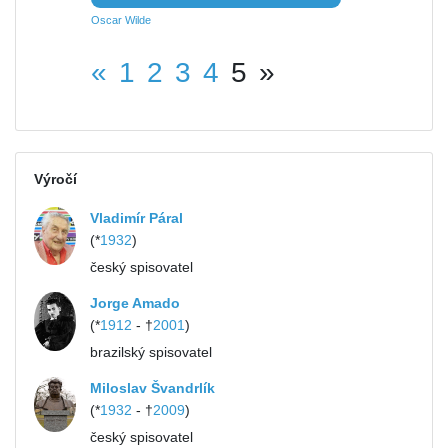
Oscar Wilde
«
1
2
3
4
5
»
Výročí
Vladimír Páral
(*
1932
)
český spisovatel
Jorge Amado
(*
1912
- †
2001
)
brazilský spisovatel
Miloslav Švandrlík
(*
1932
- †
2009
)
český spisovatel