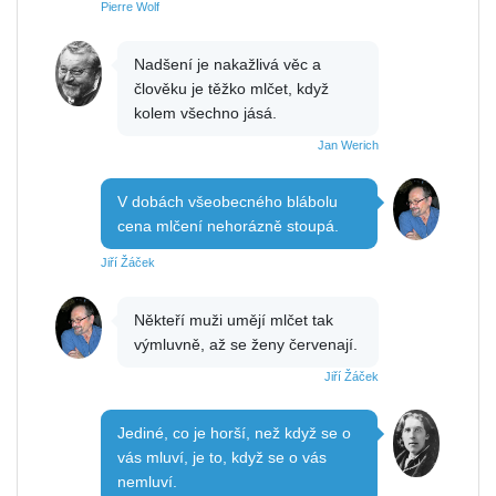
Pierre Wolf
Nadšení je nakažlivá věc a
člověku je těžko mlčet, když
kolem všechno jásá.
Jan Werich
V dobách všeobecného blábolu
cena mlčení nehorázně stoupá.
Jiří Žáček
Někteří muži umějí mlčet tak
výmluvně, až se ženy červenají.
Jiří Žáček
Jediné, co je horší, než když se o
vás mluví, je to, když se o vás
nemluví.