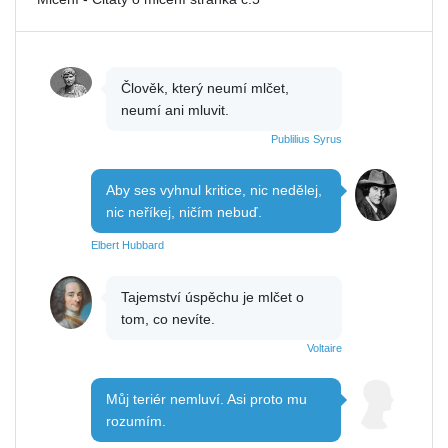
Člověk, který neumí mlčet,
neumí ani mluvit.
Publilius Syrus
Aby ses vyhnul kritice, nic nedělej,
nic neříkej, ničím nebuď.
Elbert Hubbard
Tajemství úspěchu je mlčet o
tom, co nevíte.
Voltaire
Můj teriér nemluví. Asi proto mu
rozumím.