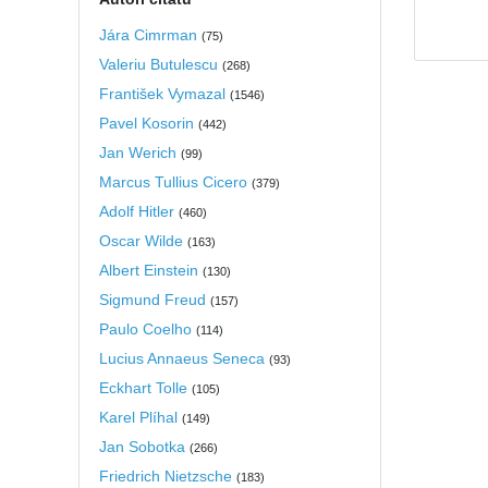
Jára Cimrman
(
75
)
Valeriu Butulescu
(
268
)
František Vymazal
(
1546
)
Pavel Kosorin
(
442
)
Jan Werich
(
99
)
Marcus Tullius Cicero
(
379
)
Adolf Hitler
(
460
)
Oscar Wilde
(
163
)
Albert Einstein
(
130
)
Sigmund Freud
(
157
)
Paulo Coelho
(
114
)
Lucius Annaeus Seneca
(
93
)
Eckhart Tolle
(
105
)
Karel Plíhal
(
149
)
Jan Sobotka
(
266
)
Friedrich Nietzsche
(
183
)