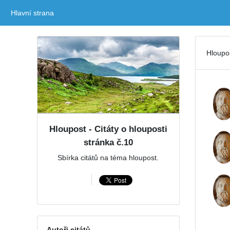
Hlavní strana
(current)
Hloupos
Hloupost - Citáty o hlouposti
stránka č.10
Sbírka citátů na téma hloupost.
Autoři citátů