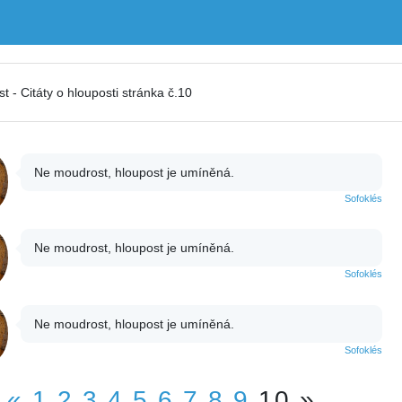
t - Citáty o hlouposti stránka č.10
Ne moudrost, hloupost je umíněná.
Sofoklés
Ne moudrost, hloupost je umíněná.
Sofoklés
Ne moudrost, hloupost je umíněná.
Sofoklés
«
1
2
3
4
5
6
7
8
9
10
»