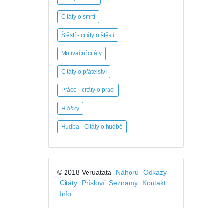
Citáty o smrti
Štěstí - citáty o štěstí
Motivační citáty
Citáty o přátelství
Práce - citáty o práci
Hlášky
Hudba - Citáty o hudbě
© 2018 Veruatata
Nahoru
Odkazy
Citáty
Přísloví
Seznamy
Kontakt
Info