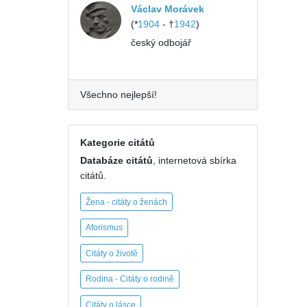
Václav Morávek
(*
1904
- †
1942
)
český odbojář
Všechno nejlepší!
Kategorie citátů
Databáze citátů
, internetová sbírka
citátů.
Žena - citáty o ženách
Aforismus
Citáty o životě
Rodina - Citáty o rodině
Citáty o lásce