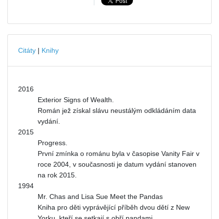
Citáty
|
Knihy
2016
Exterior Signs of Wealth.
Román jež získal slávu neustálým odkládáním data
vydání.
2015
Progress.
První zmínka o románu byla v časopise Vanity Fair v
roce 2004, v současnosti je datum vydání stanoven
na rok 2015.
1994
Mr. Chas and Lisa Sue Meet the Pandas
Kniha pro děti vyprávějící příběh dvou dětí z New
Yorku, kteří se setkají s obří pandami.