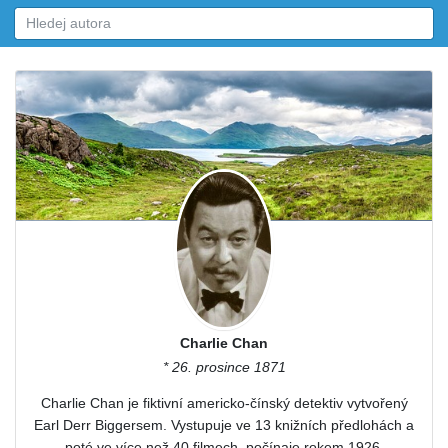
Charlie Chan
* 26. prosince 1871
Charlie Chan je fiktivní americko-čínský detektiv vytvořený
Earl Derr Biggersem. Vystupuje ve 13 knižních předlohách a
poté ve více než 40 filmech, počínaje rokem 1926.