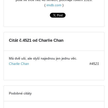
(
imdb.com
)
Citát č.4521 od Charlie Chan
Má dvě uši, ale slyší najednou jen jednu věc.
Charlie Chan
#4521
Podobné citáty