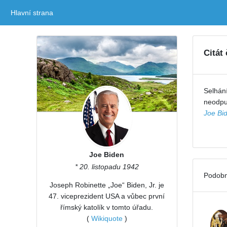
Hlavní strana
(current)
Citát
Selhání
neodpus
Joe Bi
Joe Biden
* 20. listopadu 1942
Podobn
Joseph Robinette „Joe“ Biden, Jr. je
47. viceprezident USA a vůbec první
římský katolík v tomto úřadu.
(
Wikiquote
)