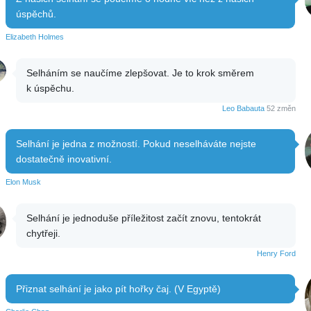
úspěchů.
Elizabeth Holmes
Selháním se naučíme zlepšovat. Je to krok směrem
k úspěchu.
Leo Babauta
52 změn
Selhání je jedna z možností. Pokud neselháváte nejste
dostatečně inovativní.
Elon Musk
Selhání je jednoduše příležitost začít znovu, tentokrát
chytřeji.
Henry Ford
Přiznat selhání je jako pít hořky čaj. (V Egyptě)