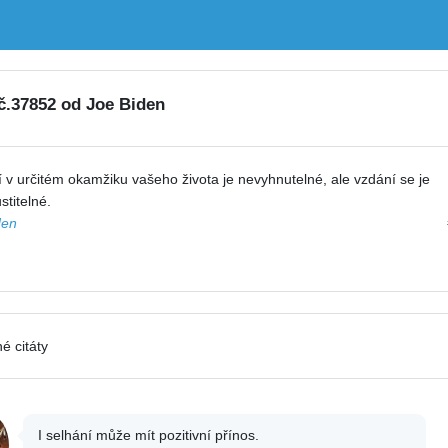
 č.37852 od Joe Biden
 v určitém okamžiku vašeho života je nevyhnutelné, ale vzdání se je
titelné.
den
é citáty
I selhání může mít pozitivní přínos.