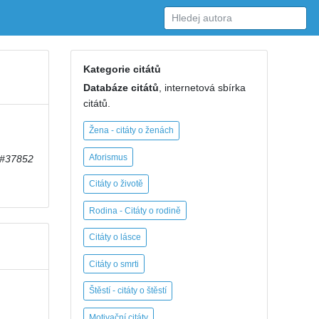
Kategorie citátů
Databáze citátů
, internetová sbírka
citátů.
Žena - citáty o ženách
Aforismus
#37852
Citáty o životě
Rodina - Citáty o rodině
Citáty o lásce
Citáty o smrti
Štěstí - citáty o štěstí
Motivační citáty