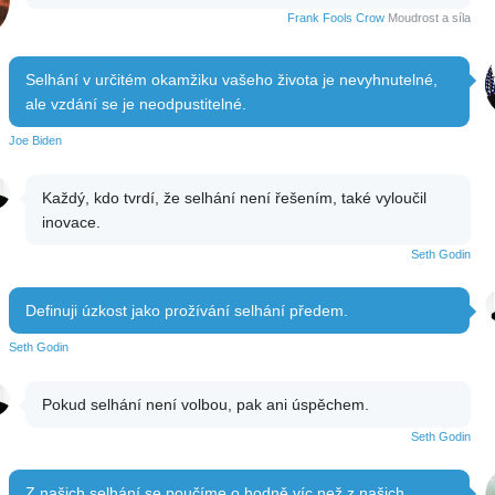
Frank Fools Crow
Moudrost a síla
Selhání v určitém okamžiku vašeho života je nevyhnutelné,
ale vzdání se je neodpustitelné.
Joe Biden
Každý, kdo tvrdí, že selhání není řešením, také vyloučil
inovace.
Seth Godin
Definuji úzkost jako prožívání selhání předem.
Seth Godin
Pokud selhání není volbou, pak ani úspěchem.
Seth Godin
Z našich selhání se poučíme o hodně víc než z našich