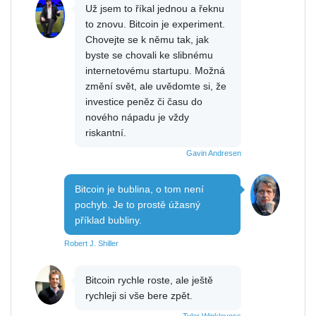
Už jsem to říkal jednou a řeknu
to znovu. Bitcoin je experiment.
Chovejte se k němu tak, jak
byste se chovali ke slibnému
internetovému startupu. Možná
změní svět, ale uvědomte si, že
investice peněz či času do
nového nápadu je vždy
riskantní.
Gavin Andresen
Bitcoin je bublina, o tom není
pochyb. Je to prostě úžasný
příklad bubliny.
Robert J. Shiller
Bitcoin rychle roste, ale ještě
rychleji si vše bere zpět.
Tyler Winklevoss