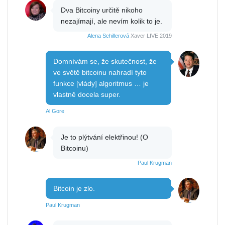
Dva Bitcoiny určitě nikoho
nezajímají, ale nevím kolik to je.
Alena Schillerová
Xaver LIVE 2019
Domnívám se, že skutečnost, že
ve světě bitcoinu nahradí tyto
funkce [vlády] algoritmus … je
vlastně docela super.
Al Gore
Je to plýtvání elektřinou! (O
Bitcoinu)
Paul Krugman
Bitcoin je zlo.
Paul Krugman