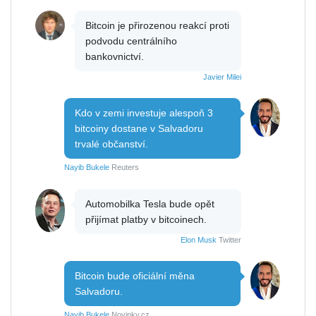
Bitcoin je přirozenou reakcí proti
podvodu centrálního
bankovnictví.
Javier Milei
Kdo v zemi investuje alespoň 3
bitcoiny dostane v Salvadoru
trvalé občanství.
Nayib Bukele
Reuters
Automobilka Tesla bude opět
přijímat platby v bitcoinech.
Elon Musk
Twitter
Bitcoin bude oficiální měna
Salvadoru.
Nayib Bukele
Novinky.cz