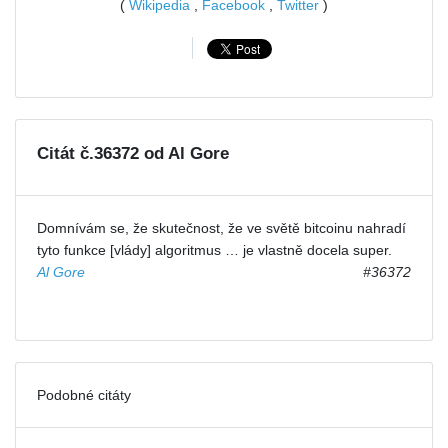
(
Wikipedia
,
Facebook
,
Twitter
)
Citát č.36372 od Al Gore
Domnívám se, že skutečnost, že ve světě bitcoinu nahradí
tyto funkce [vlády] algoritmus … je vlastně docela super.
Al Gore
#36372
Podobné citáty