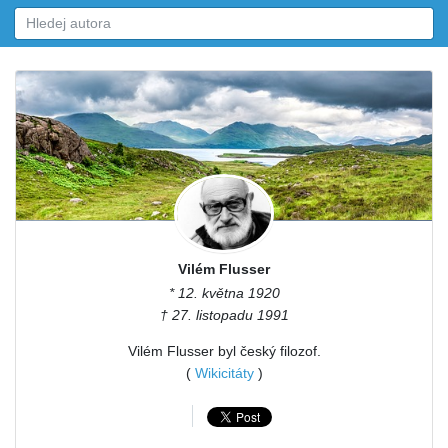
Vilém Flusser
* 12. května 1920
† 27. listopadu 1991
Vilém Flusser byl český filozof.
(
Wikicitáty
)