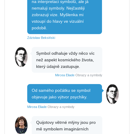
na interpretaci symbolů, ale já
nemaluji symboly. Nejčastěji
zobrazuji vize. Myšlenka mi
vstoupí do hlavy ve vizuální
podobě.
Zdzisław Beksiński
Symbol odhaluje vždy něco víc
než aspekt kosmického života,
který údajně zastupuje.
Mircea Eliade
Obrazy a symboly
Od samého počátku se symbol
objevuje jako výtvor psychiky.
Mircea Eliade
Obrazy a symboly
Quijotovy větrné mlýny jsou pro
mě symbolem imaginárních