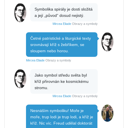
Symbolika spirály je dosti složitá
a její „původ“ dosud nejistý.
Mircea Eliade
Obrazy a symboly
Četné patristické a liturgické texty
srovnávají kříž s žebříkem, se
sloupem nebo horou.
Mircea Eliade
Obrazy a symboly
Jako symbol středu světa byl
kříž přirovnán ke kosmickému
stromu.
Mircea Eliade
Obrazy a symboly
Nesnáším symboliku! Moře je
moře, trup lodi je trup lodi, a kříž je
kříž. Nic víc. Freud udělal doktorát