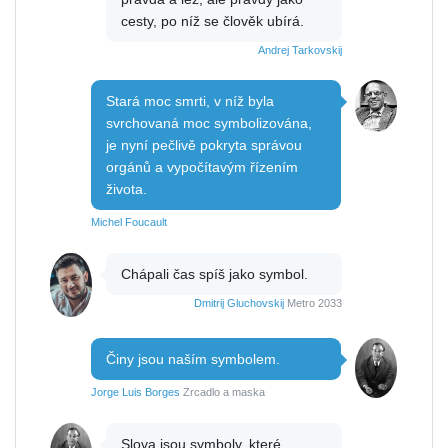
cesty, po níž se člověk ubírá.
Andrej Tarkovskij
Stará moc smrti, v níž byla
svrchovaná moc symbolizována,
je nyní pečlivě pokryta správou
orgánů a vypočítavým řízením
života.
Michel Foucault
Chápali čas spíš jako symbol.
Dmitrij Gluchovskij
Metro 2033
Činy jsou naším symbolem.
Jorge Luis Borges
Zrcadlo a maska
Slova jsou symboly, které