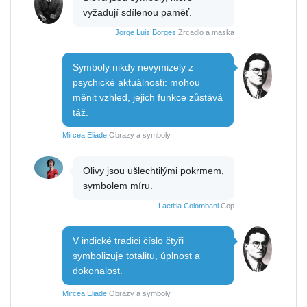
vyžadují sdílenou paměť.
Jorge Luis Borges
Zrcadlo a maska
Symboly nikdy nevymizely z
psychické aktuálnosti: mohou
měnit vzhled, jejich funkce zůstává
táž.
Mircea Eliade
Obrazy a symboly
Olivy jsou ušlechtilými pokrmem,
symbolem míru.
Laetitia Colombani
Cop
V indické tradici číslo čtyři
symbolizuje totalitu, úplnost a
dokonalost.
Mircea Eliade
Obrazy a symboly