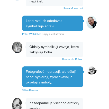
nepřátel.
Rosa Monterová
Lesní vzduch odedávna
symbolizuje zdraví.
Peter Wohlleben
Tajný život stromů
Oblaky symbolizují závoje, které
zakrývají Boha.
Honore de Balzac
Fotografové nepracují, ale dělají
něco: vytvářejí, zpracovávají a
ukládají symboly.
Vilém Flusser
Každopádně je všechno erotický
symbol.