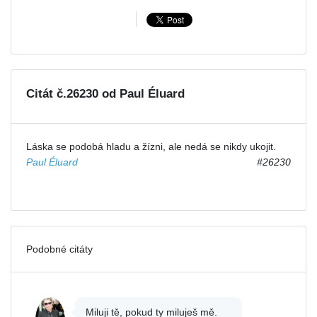
Citát č.26230 od Paul Éluard
Láska se podobá hladu a žízni, ale nedá se nikdy ukojit.
Paul Éluard
#26230
Podobné citáty
Miluji tě, pokud ty miluješ mě.