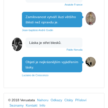
Anatole France
Zamilovanost vytváří iluzi většího
štěstí než opravdu je.
Jean-baptiste André Godin
Láska je střet blesků.
Pablo Neruda
Objetí je nejkrásnějším vyjádřením
lásky.
Luciano de Crescenzo
© 2018 Veruatata
Nahoru
Odkazy
Citáty
Přísloví
Seznamy
Kontakt
Info