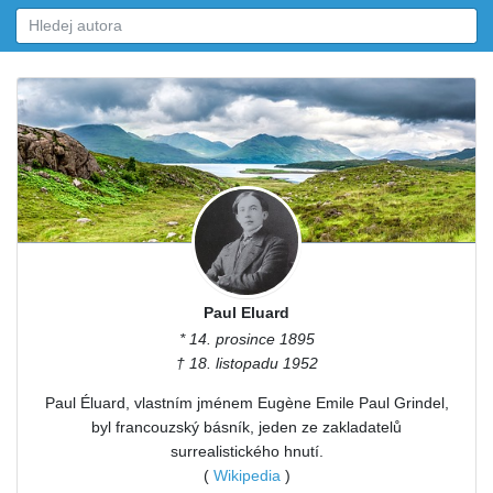
Paul Eluard
* 14. prosince 1895
† 18. listopadu 1952
Paul Éluard, vlastním jménem Eugène Emile Paul Grindel,
byl francouzský básník, jeden ze zakladatelů
surrealistického hnutí.
(
Wikipedia
)