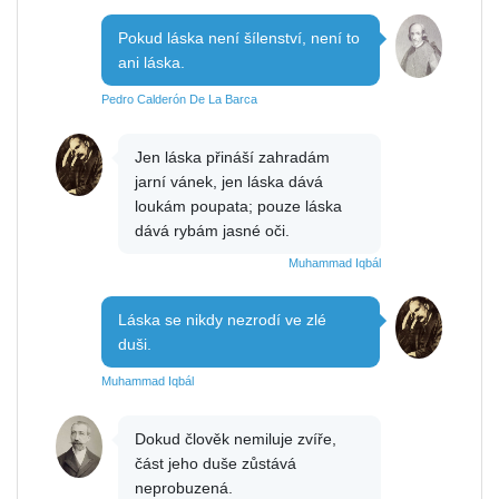
Pokud láska není šílenství, není to
ani láska.
Pedro Calderón De La Barca
Jen láska přináší zahradám
jarní vánek, jen láska dává
loukám poupata; pouze láska
dává rybám jasné oči.
Muhammad Iqbál
Láska se nikdy nezrodí ve zlé
duši.
Muhammad Iqbál
Dokud člověk nemiluje zvíře,
část jeho duše zůstává
neprobuzená.