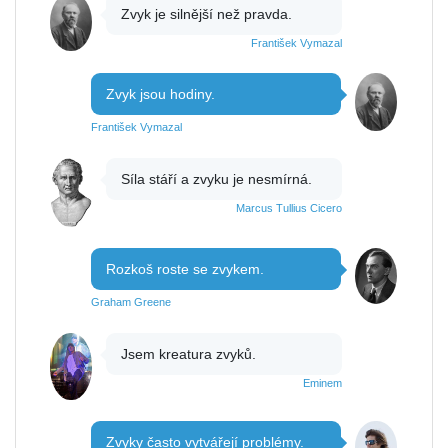
Zvyk je silnější než pravda.
František Vymazal
Zvyk jsou hodiny.
František Vymazal
Síla stáří a zvyku je nesmírná.
Marcus Tullius Cicero
Rozkoš roste se zvykem.
Graham Greene
Jsem kreatura zvyků.
Eminem
Zvyky často vytvářejí problémy.