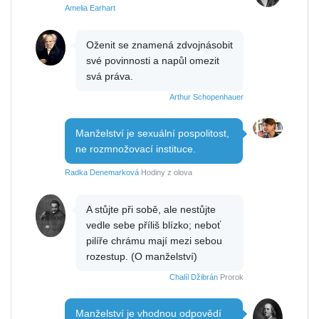
Amelia Earhart
Oženit se znamená zdvojnásobit
své povinnosti a napůl omezit
svá práva.
Arthur Schopenhauer
Manželství je sexuální pospolitost,
ne rozmnožovací instituce.
Radka Denemarková
Hodiny z olova
A stůjte při sobě, ale nestůjte
vedle sebe příliš blízko; neboť
pilíře chrámu mají mezi sebou
rozestup. (O manželství)
Chalíl Džibrán
Prorok
Manželství je vhodnou odpovědí