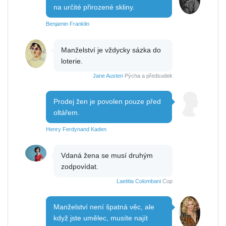
na určité přirozené skliny.
Benjamin Franklin
Manželství je vždycky sázka do
loterie.
Jane Austen
Pýcha a předsudek
Prodej žen je povolen pouze před
oltářem.
Henry Ferdynand Kaden
Vdaná žena se musí druhým
zodpovídat.
Laetitia Colombani
Cop
Manželství není špatná věc, ale
když jste umělec, musíte najít