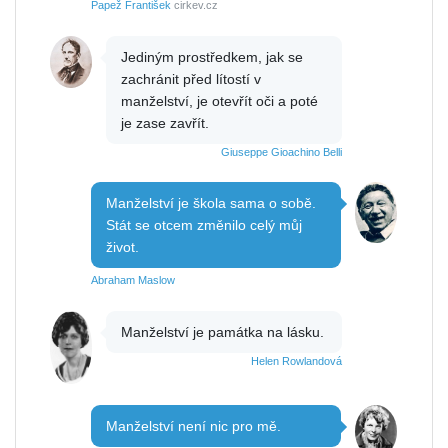
Papež František
cirkev.cz
Jediným prostředkem, jak se
zachránit před lítostí v
manželství, je otevřít oči a poté
je zase zavřít.
Giuseppe Gioachino Belli
Manželství je škola sama o sobě.
Stát se otcem změnilo celý můj
život.
Abraham Maslow
Manželství je památka na lásku.
Helen Rowlandová
Manželství není nic pro mě.