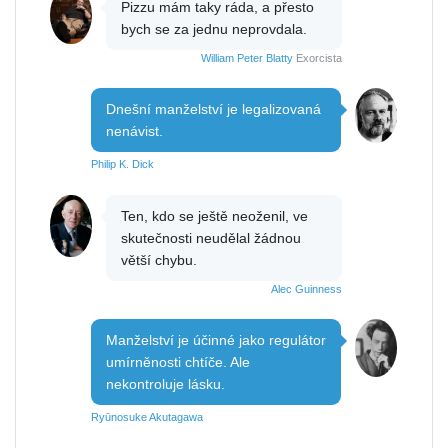
Pizzu mám taky ráda, a přesto
bych se za jednu neprovdala.
William Peter Blatty
Exorcista
Dnešní manželství je legalizovaná
nenávist.
Philip K. Dick
Ten, kdo se ještě neoženil, ve
skutečnosti neudělal žádnou
větší chybu.
Alec Guinness
Manželství je účinné jako regulátor
umírněnosti chtíče. Ale
nekontroluje lásku.
Ryūnosuke Akutagawa