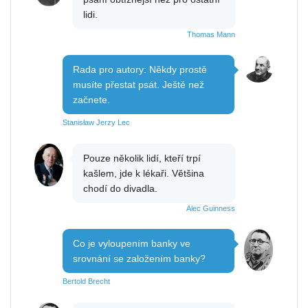
lidi.
Thomas Mann
Rada pro autory: Někdy prostě
musíte přestat psát. Ještě než
začnete.
Stanisław Jerzy Lec
Pouze několik lidí, kteří trpí
kašlem, jde k lékaři. Většina
chodí do divadla.
Alec Guinness
Co je vyloupením banky ve
srovnání se založením banky?
Bertold Brecht