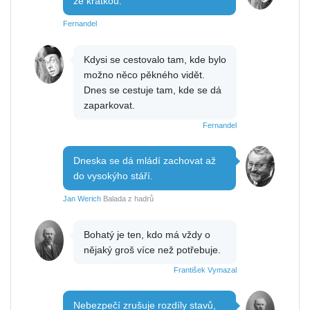
že krátkou.
Fernandel
Kdysi se cestovalo tam, kde bylo
možno něco pěkného vidět.
Dnes se cestuje tam, kde se dá
zaparkovat.
Fernandel
Dneska se dá mládí zachovat až
do vysokýho stáří.
Jan Werich
Balada z hadrů
Bohatý je ten, kdo má vždy o
nějaký groš více než potřebuje.
František Vymazal
Nebezpečí zrušuje rozdíly stavů,