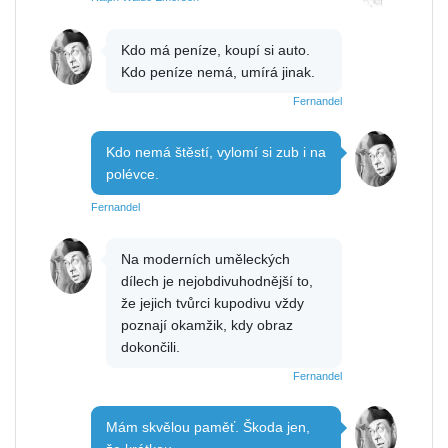
Kdo má peníze, koupí si auto.
Kdo peníze nemá, umírá jinak.
Fernandel
Kdo nemá štěstí, vylomí si zub i na
polévce.
Fernandel
Na moderních uměleckých
dílech je nejobdivuhodnější to,
že jejich tvůrci kupodivu vždy
poznají okamžik, kdy obraz
dokončili.
Fernandel
Mám skvělou paměť. Škoda jen,