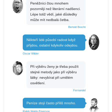
Peněžníci čtou mnohem
pozorněji než literární nadšenci.
Lépe totiž vědí, jaké důsledky
může mít nedbalá četba.
Bertold Brecht
Někteří lidé působí radost když
přijdou, ostatní kdykoliv odejdou.
Oscar Wilder
Při výběru ženy je třeba použít
stejné metody jako při výběru
látky: nevybírat při umělém
osvětlení.
Fernandel
Peníze stojí často příliš mnoho.
Ralph Waldo Emerson