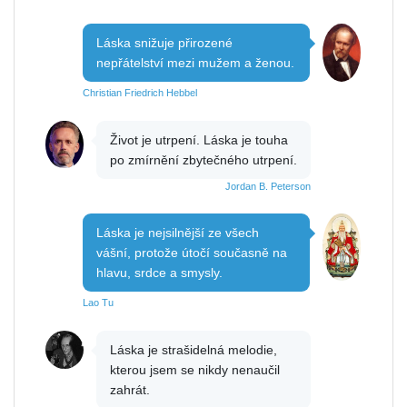
Láska snižuje přirozené
nepřátelství mezi mužem a ženou.
Christian Friedrich Hebbel
Život je utrpení. Láska je touha
po zmírnění zbytečného utrpení.
Jordan B. Peterson
Láska je nejsilnější ze všech
vášní, protože útočí současně na
hlavu, srdce a smysly.
Lao Tu
Láska je strašidelná melodie,
kterou jsem se nikdy nenaučil
zahrát.