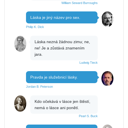
William Seward Burroughs
Láska je jiný název pro sex.
Philip K. Dick
Láska nezná žádnou zimu; ne,
ne! Je a zůstává znamením
jara.
Ludwig Tieck
Pravda je služebnicí lásky.
Jordan B. Peterson
Kdo očekává v lásce jen štěstí,
nemá o lásce ani ponětí.
Pearl S. Buck