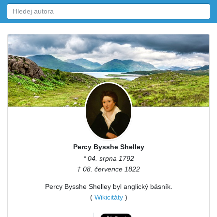
Percy Bysshe Shelley
* 04. srpna 1792
† 08. července 1822
Percy Bysshe Shelley byl anglický básník.
(
Wikicitáty
)