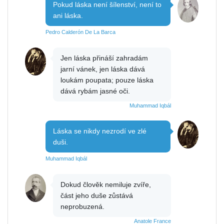
Pokud láska není šílenství, není to
ani láska.
Pedro Calderón De La Barca
Jen láska přináší zahradám
jarní vánek, jen láska dává
loukám poupata; pouze láska
dává rybám jasné oči.
Muhammad Iqbál
Láska se nikdy nezrodí ve zlé
duši.
Muhammad Iqbál
Dokud člověk nemiluje zvíře,
část jeho duše zůstává
neprobuzená.
Anatole France