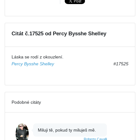
Citát č.17525 od Percy Bysshe Shelley
Láska se rodí z okouzlení.
Percy Bysshe Shelley
#17525
Podobné citáty
Miluji tě, pokud ty miluješ mě.
Roberto Cavalli