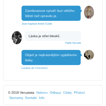
Zamilovanost vytváří iluzi většího
štěstí než opravdu je.
Jean-baptiste André Godin
Láska je střet blesků.
Pablo Neruda
Objetí je nejkrásnějším vyjádřením
lásky.
Luciano de Crescenzo
© 2018 Veruatata
Nahoru
Odkazy
Citáty
Přísloví
Seznamy
Kontakt
Info