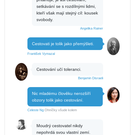
setkávání se s rozdílnými lidmi,
kteří však mají stejný cíl: kousek
svobody.
Angelika Rainer
Cestovati je tolik jako přemýšleti.
František Vymazal
Cestování učí toleranci.
Benjamin Disraeli
Nic mladému člověku nerozšíří
obzory tolik jako cestování.
Celeste Ng
Ohníčky všude kolem
Moudrý cestovatel nikdy
nepohrdá svou vlastní zemí.