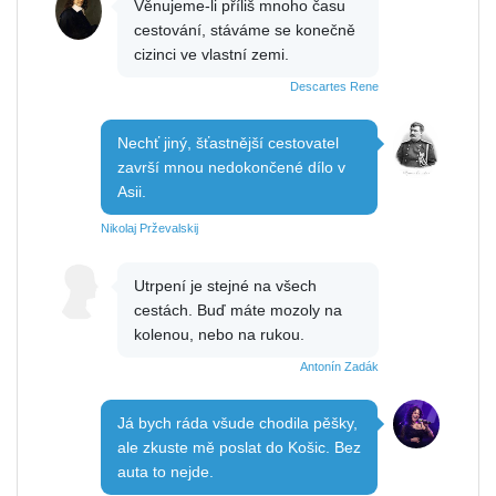
Věnujeme-li příliš mnoho času
cestování, stáváme se konečně
cizinci ve vlastní zemi.
Descartes Rene
Nechť jiný, šťastnější cestovatel
završí mnou nedokončené dílo v
Asii.
Nikolaj Prževalskij
Utrpení je stejné na všech
cestách. Buď máte mozoly na
kolenou, nebo na rukou.
Antonín Zadák
Já bych ráda všude chodila pěšky,
ale zkuste mě poslat do Košic. Bez
auta to nejde.