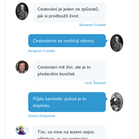
Cestování je jeden ze způsobů,
jak si prodloužit život.
Benjamin Franklin
Cestováním se rozšiřují obzory.
Benjamin Franklin
Cestování mě živí, ale je to
především koníček.
Leoš Šimánek
Půjdu kamkoliv, pokud je to
dopředu.
David Livingstone
Tím, co mne na lezení nejvíc
přitahuje, je asi cestování,