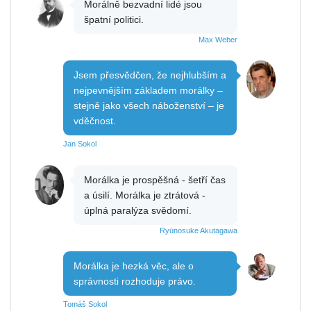
Morálně bezvadní lidé jsou
špatní politici.
Max Weber
Jsem přesvědčen, že nejhlubším a
nejpevnějším základem morálky –
stejně jako všech náboženství – je
vděčnost.
Jan Sokol
Morálka je prospěšná - šetří čas
a úsilí. Morálka je ztrátová -
úplná paralýza svědomí.
Ryūnosuke Akutagawa
Morálka je hezká věc, ale o
správnosti rozhoduje právo.
Tomáš Sokol