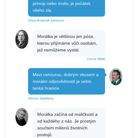
princip nebo motiv, je počátek
všeho zla.
Anna Brownell Jameson
Morálka je většinou jen pósa,
kterou přijímáme vůči osobám,
jež nemůžeme vystát.
Oscar Wilde
Mezi cenzurou, dobrým vkusem a
morální odpovědností je velmi
tenká hranice.
Steven Spielberg
Morálka začíná od maličkostí a
od každého z nás. Je prostým
součtem milionů životních
postojů.