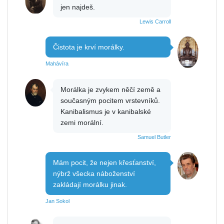
jen najdeš.
Lewis Carroll
Čistota je krví morálky.
Mahávíra
Morálka je zvykem něčí země a
současným pocitem vrstevníků.
Kanibalismus je v kanibalské
zemi morální.
Samuel Butler
Mám pocit, že nejen křesťanství,
nýbrž všecka náboženství
zakládají morálku jinak.
Jan Sokol