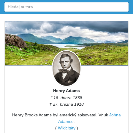
Henry Adams
* 16. února 1838
† 27. března 1918
Henry Brooks Adams byl americký spisovatel. Vnuk
Johna
Adamse
.
(
Wikicitáty
)