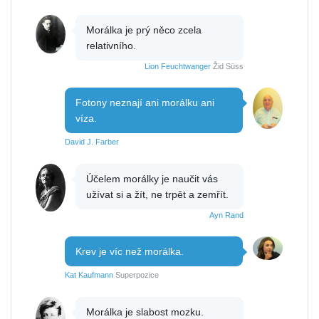
Morálka je prý něco zcela
relativního.
Lion Feuchtwanger
Žid Süss
Fotony neznají ani morálku ani
víza.
David J. Farber
Účelem morálky je naučit vás
užívat si a žít, ne trpět a zemřít.
Ayn Rand
Krev je víc než morálka.
Kat Kaufmann
Superpozice
Morálka je slabost mozku.