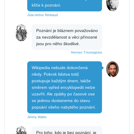
klíče k poznání.
Jean Arthur Rimbaud
Poznání je bláznem považováno
za nevzdělanost a věci přínosné
jsou pro něho škodlivé.
Hermes Trismegistos
Wikipedia nebude dokončená
nikdy. Pokrok lidstva totiž
postupuje každým dnem, takže
směrem vpřed encyklopedii nelze
uzavřít. Ale zpátky po časové ose
se jednou dostaneme do stavu
popsání všeho nabytého poznání.
Jimmy Wales
Pro toho, kdo je bez poznání, je