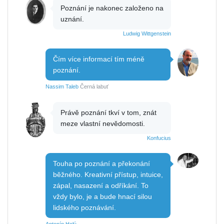
Poznání je nakonec založeno na
uznání.
Ludwig Wittgenstein
Čím více informací tím méně
poznání.
Nassim Taleb
Černá labuť
Právě poznání tkví v tom, znát
meze vlastní nevědomosti.
Konfucius
Touha po poznání a překonání
běžného. Kreativní přístup, intuice,
zápal, nasazení a odříkání. To
vždy bylo, je a bude hnací silou
lidského poznávání.