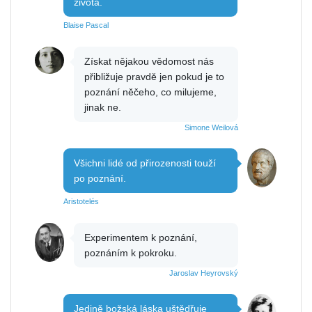
života.
Blaise Pascal
Získat nějakou vědomost nás
přibližuje pravdě jen pokud je to
poznání něčeho, co milujeme,
jinak ne.
Simone Weilová
Všichni lidé od přirozenosti touží
po poznání.
Aristotelés
Experimentem k poznání,
poznáním k pokroku.
Jaroslav Heyrovský
Jedině božská láska uštědřuje