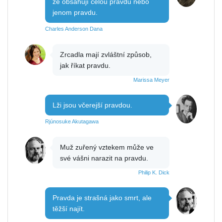
že obsahují celou pravdu nebo
jenom pravdu.
Charles Anderson Dana
Zrcadla mají zvláštní způsob,
jak říkat pravdu.
Marissa Meyer
Lži jsou včerejší pravdou.
Rjúnosuke Akutagawa
Muž zuřený vztekem může ve
své vášni narazit na pravdu.
Philip K. Dick
Pravda je strašná jako smrt, ale
těžší najít.