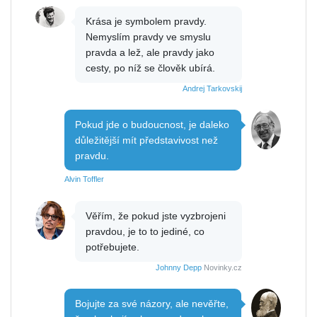
Krása je symbolem pravdy.
Nemyslím pravdy ve smyslu
pravda a lež, ale pravdy jako
cesty, po níž se člověk ubírá.
Andrej Tarkovskij
Pokud jde o budoucnost, je daleko
důležitější mít představivost než
pravdu.
Alvin Toffler
Věřím, že pokud jste vyzbrojeni
pravdou, je to to jediné, co
potřebujete.
Johnny Depp
Novinky.cz
Bojujte za své názory, ale nevěřte,