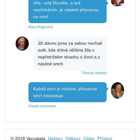
Víte, celá filozofie, a teď
nepřeháním, je vlastně přípravou
na smrt.
Anna Hogenová
Již dávno jsme za sebou nechali
svět, kde drtivá většina žila v
nepřetržitém strachu o život a z
násilné smrti.
Thomas Hobbes
Každá smrt je násilná, přirozená
smrt neexistuje.
Claude Lanzmann
© 2018 Veruatata
Nahoru
Odkazy
Citáty
Přísloví