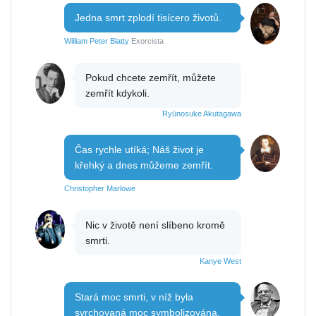
Jedna smrt zplodí tisícero životů.
William Peter Blatty
Exorcista
Pokud chcete zemřít, můžete
zemřít kdykoli.
Ryūnosuke Akutagawa
Čas rychle utíká; Náš život je
křehký a dnes můžeme zemřít.
Christopher Marlowe
Nic v životě není slíbeno kromě
smrti.
Kanye West
Stará moc smrti, v níž byla
svrchovaná moc symbolizována,