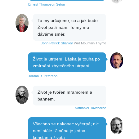
Ernest Thompson Seton
To my určujeme, co a jak bude.
Život patří nám. To my mu
dáváme směr.
John Patrick Shanley
Wild Mountain Thyme
Život je utrpení. Láska je touha po
zmírnění zbytečného utrpení.
Jordan B. Peterson
Život je tvořen mramorem a
bahnem.
Nathaniel Hawthorne
Všechno se nakonec vyčerpá; nic
není stále. Změna je jedna
konstanta života.