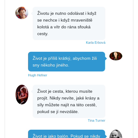
Životu je nutno odolávat i když
se nechce i když mraveniště
kolotá a vítr do rána sfouká
cesty.
Karla Erbová
Život je příliš krátký, abychom žili
sny někoho jiného.
Hugh Hefner
Život je cesta, kterou musíte
projít. Nikdy nevíte, jaké krásy a
síly můžete najít na této cestě,
pokud se jí nevzdáte.
Tina Turner
Život je jako balón. Pokud se nikdy