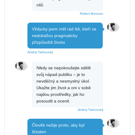
citů.
Robert Bresson
Vždycky jsem měl rád lidi, kteří se
nedokážou pragmaticky
přizpůsobit životu
Andrej Tarkovskij
Nikdy se nepokoušejte sdělit
svůj nápad publiku – je to
nevděčný a nesmyslný úkol.
Ukažte jim život a oni v sobě
najdou prostředky, jak ho
posoudit a ocenit.
Andrej Tarkovskij
Člověk nežije proto, aby byl
šťasten.