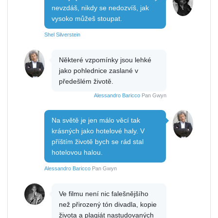
nevzdáš, nikdy se nedozvíš, jak
vysoko můžeš stoupat.
Shel Silverstein
Některé vzpomínky jsou lehké
jako pohlednice zaslané v
předešlém životě.
Alessandro Baricco
Pan Gwyn
Na světě je jen málo věcí tak
krásných jako hotelové haly. V
příštím životě bych se rád stal
hotelovou halou.
Alessandro Baricco
Pan Gwyn
Ve filmu není nic falešnějšího
než přirozený tón divadla, kopie
života a plagiát nastudovaných