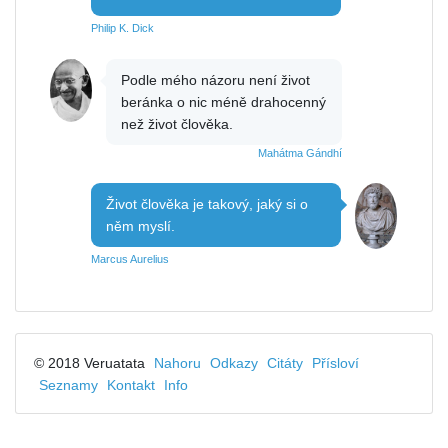
Philip K. Dick
Podle mého názoru není život
beránka o nic méně drahocenný
než život člověka.
Mahátma Gándhí
Život člověka je takový, jaký si o
něm myslí.
Marcus Aurelius
© 2018 Veruatata
Nahoru
Odkazy
Citáty
Přísloví
Seznamy
Kontakt
Info