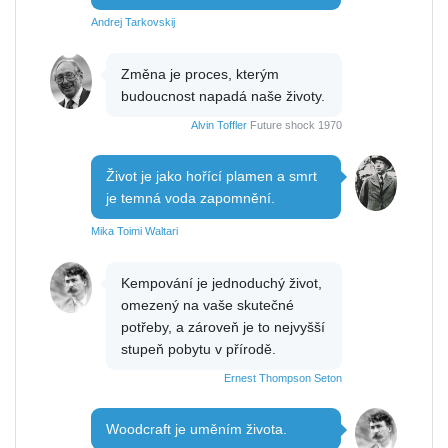
Andrej Tarkovskij
Změna je proces, kterým
budoucnost napadá naše životy.
Alvin Toffler
Future shock 1970
Život je jako hořící plamen a smrt
je temná voda zapomnění.
Mika Toimi Waltari
Kempování je jednoduchý život,
omezený na vaše skutečné
potřeby, a zároveň je to nejvyšší
stupeň pobytu v přírodě.
Ernest Thompson Seton
Woodcraft je uměním života.