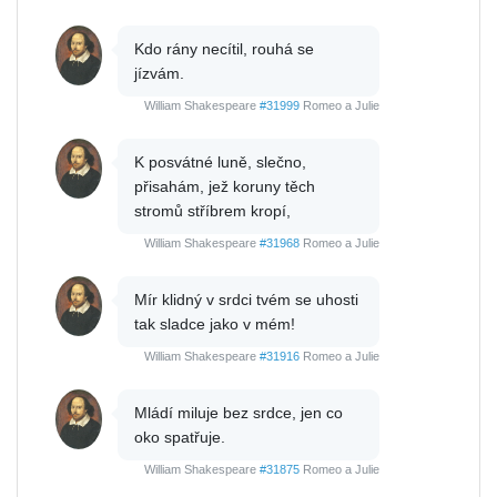
Kdo rány necítil, rouhá se
jízvám.
William Shakespeare
#31999
Romeo a Julie
K posvátné luně, slečno,
přisahám, jež koruny těch
stromů stříbrem kropí,
William Shakespeare
#31968
Romeo a Julie
Mír klidný v srdci tvém se uhosti
tak sladce jako v mém!
William Shakespeare
#31916
Romeo a Julie
Mládí miluje bez srdce, jen co
oko spatřuje.
William Shakespeare
#31875
Romeo a Julie