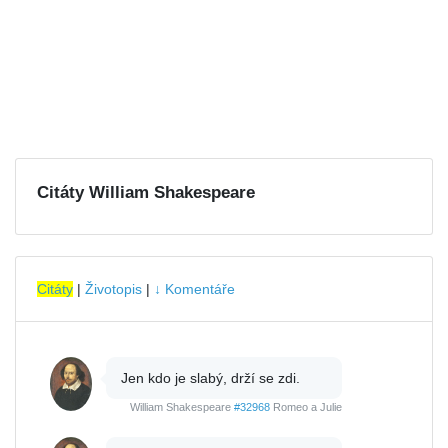
Citáty William Shakespeare
Citáty
|
Životopis
|
↓ Komentáře
Jen kdo je slabý, drží se zdi.
William Shakespeare
#32968
Romeo a Julie