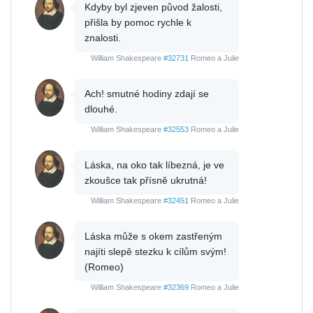
Kdyby byl zjeven původ žalosti,
přišla by pomoc rychle k
znalosti.
William Shakespeare
#32731
Romeo a Julie
Ach! smutné hodiny zdají se
dlouhé.
William Shakespeare
#32553
Romeo a Julie
Láska, na oko tak líbezná, je ve
zkoušce tak přísně ukrutná!
William Shakespeare
#32451
Romeo a Julie
Láska může s okem zastřeným
najíti slepě stezku k cílům svým!
(Romeo)
William Shakespeare
#32369
Romeo a Julie