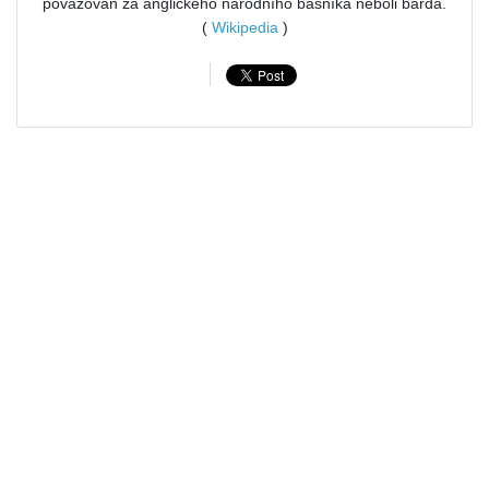
považován za anglického národního básníka neboli barda.
(
Wikipedia
)