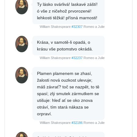
Ty lásko svárlivá! laskavé záští!
ó vše z ničehož prvorozené!
lehkosti těžká! přísná marnosti!
William Shakespeare
#32307
Romeo a Julie
Krása, v samotě-li opadá, o
krásu vše potomstvo okrádá.
William Shakespeare
#32237
Romeo a Julie
Plamen plamenem se zhasí,
žalosti nová ouzkost ulevuje;
máš závrať? toč se nazpět, to tě
spasí; zlý smutek zármutkem se
utišuje: hleď ať se oko znova
otráví, tím stará nákaza se
orpraví.
William Shakespeare
#32186
Romeo a Julie