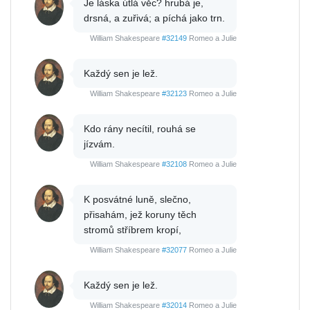
Je láska útlá věc? hrubá je,
drsná, a zuřivá; a píchá jako trn.
William Shakespeare
#32149
Romeo a Julie
Každý sen je lež.
William Shakespeare
#32123
Romeo a Julie
Kdo rány necítil, rouhá se
jízvám.
William Shakespeare
#32108
Romeo a Julie
K posvátné luně, slečno,
přisahám, jež koruny těch
stromů stříbrem kropí,
William Shakespeare
#32077
Romeo a Julie
Každý sen je lež.
William Shakespeare
#32014
Romeo a Julie