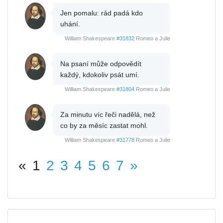
Jen pomalu: rád padá kdo
uhání.
William Shakespeare
#31832
Romeo a Julie
Na psaní může odpovědít
každý, kdokoliv psát umí.
William Shakespeare
#31804
Romeo a Julie
Za minutu víc řeči nadělá, než
co by za měsíc zastat mohl.
William Shakespeare
#31778
Romeo a Julie
«
1
2
3
4
5
6
7
»