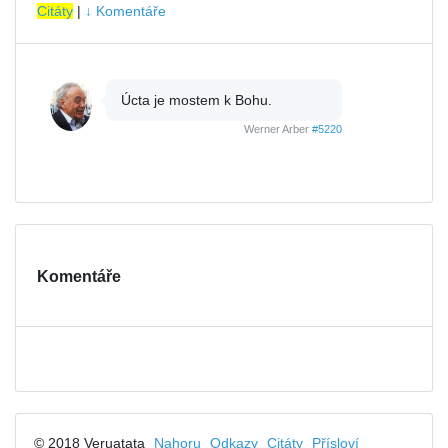
Citáty
|
↓ Komentáře
Úcta je mostem k Bohu.
Werner Arber
#5220
Komentáře
© 2018 Veruatata
Nahoru
Odkazy
Citáty
Přísloví