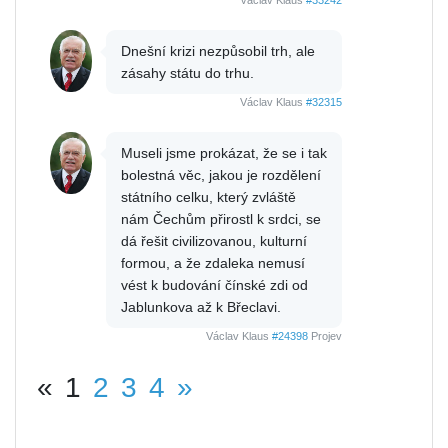
Václav Klaus
#33242
Dnešní krizi nezpůsobil trh, ale
zásahy státu do trhu.
Václav Klaus
#32315
Museli jsme prokázat, že se i tak
bolestná věc, jakou je rozdělení
státního celku, který zvláště
nám Čechům přirostl k srdci, se
dá řešit civilizovanou, kulturní
formou, a že zdaleka nemusí
vést k budování čínské zdi od
Jablunkova až k Břeclavi.
Václav Klaus
#24398
Projev
«
1
2
3
4
»