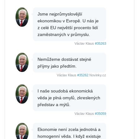
Jsme nejprůmyslovější
ekonomikou v Evropě. U nás je
z celé EU největší procento lidí
zaměstnaných v průmyslu.
Václav Klaus
#35263
Nemůžeme dostávat stejné
příjmy jako předtím.
Václav Klaus
#35262
Novinky.cz
I naše soudobá ekonomická
věda je plná omylů, zkreslených
představ a mýtů.
Václav Klaus
#35059
Ekonomie není zcela jednotná a
homogenní věda. I když existuje