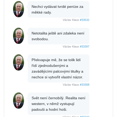
Nechci vydávat tvrdé peníze za
měkké rady.
Václav Klaus
#33532
Netotalita ještě ani zdaleka není
svobodou.
Václav Klaus
#33397
Překvapuje mě, že se tolik lidí
řídí zjednodušenými a
zavádějícími palcovými titulky a
nechce si vytvořit vlastní názor.
Václav Klaus
#33308
Svět není černobílý. Realita není
western, v němž vystupují
padouši a hodní hoši.