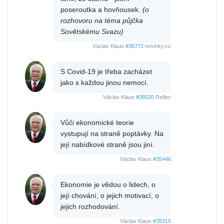
poseroutka a hovňousek.
(o
rozhovoru na téma půjčka
Sovětskému Svazu)
Václav Klaus
#36772
novinky.cz
S Covid-19 je třeba zacházet
jako s každou jinou nemocí.
Václav Klaus
#36020
Reflex
Vůči ekonomické teorie
vystupují na straně poptávky. Na
její nabídkové straně jsou jiní.
Václav Klaus
#35446
Ekonomie je vědou o lidech, o
její chování, o jejich motivací, o
jejich rozhodování.
Václav Klaus
#35315