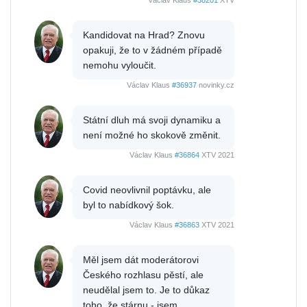
Václav Klaus
#38201
XTV
Kandidovat na Hrad? Znovu
opakuji, že to v žádném případě
nemohu vyloučit.
Václav Klaus
#36937
novinky.cz
Státní dluh má svoji dynamiku a
není možné ho skokově změnit.
Václav Klaus
#36864
XTV 2021
Covid neovlivnil poptávku, ale
byl to nabídkový šok.
Václav Klaus
#36863
XTV 2021
Měl jsem dát moderátorovi
Českého rozhlasu pěstí, ale
neudělal jsem to. Je to důkaz
toho, že stárnu - jsem