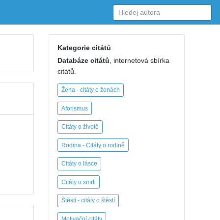
Kategorie citátů
Databáze citátů
, internetová sbírka
citátů.
Žena - citáty o ženách
Aforismus
Citáty o životě
Rodina - Citáty o rodině
Citáty o lásce
Citáty o smrti
Štěstí - citáty o štěstí
Motivační citáty