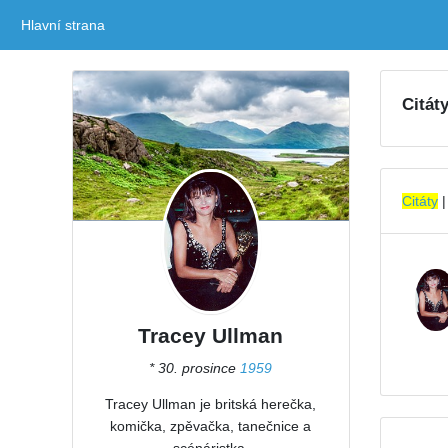
Hlavní strana
(current)
Citát
Citáty
Tracey Ullman
* 30. prosince
1959
Tracey Ullman je britská herečka,
komička, zpěvačka, tanečnice a