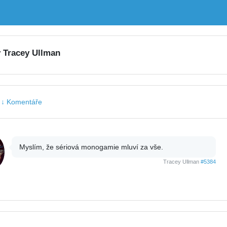
y Tracey Ullman
|
↓ Komentáře
Myslím, že sériová monogamie mluví za vše.
Tracey Ullman
#5384