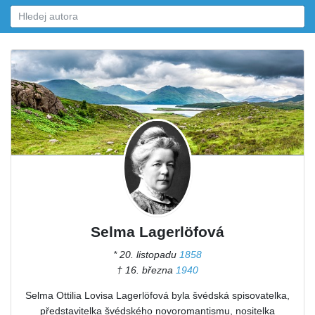
Selma Lagerlöfová
* 20. listopadu
1858
† 16. března
1940
Selma Ottilia Lovisa Lagerlöfová byla švédská spisovatelka,
představitelka švédského novoromantismu, nositelka