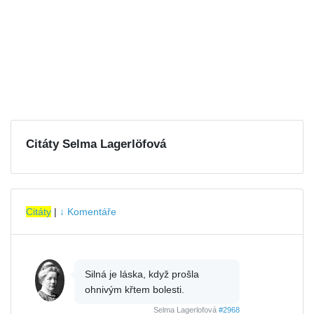
Citáty Selma Lagerlöfová
Citáty
|
↓ Komentáře
Silná je láska, když prošla
ohnivým křtem bolesti.
Selma Lagerlofová
#2968