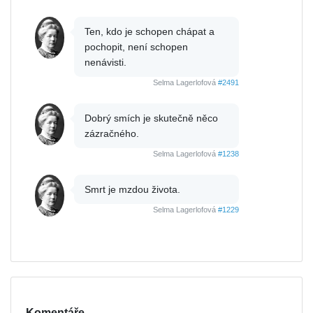
Ten, kdo je schopen chápat a
pochopit, není schopen
nenávisti.
Selma Lagerlofová
#2491
Dobrý smích je skutečně něco
zázračného.
Selma Lagerlofová
#1238
Smrt je mzdou života.
Selma Lagerlofová
#1229
Komentáře