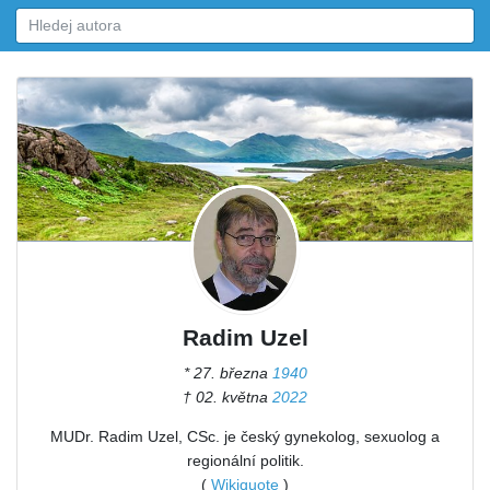
Radim Uzel
* 27. března
1940
† 02. května
2022
MUDr. Radim Uzel, CSc. je český gynekolog, sexuolog a
regionální politik.
(
Wikiquote
)