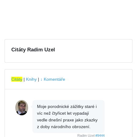
Citáty Radim Uzel
Citáty
|
Knihy
|
↓ Komentáře
Moje porodnické zážitky staré i
víc než čtyřicet let vypadají
vedle dnešní praxe jako zkazky
z doby národního obrození.
Radim Uzel
#9444