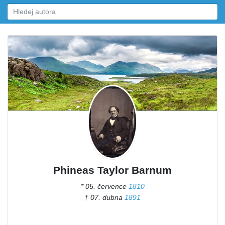
Phineas Taylor Barnum
* 05. července
1810
† 07. dubna
1891