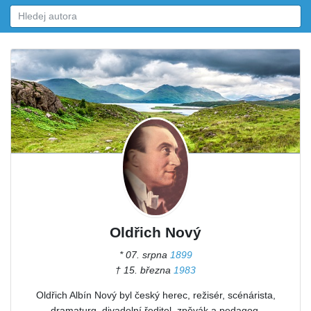
Oldřich Nový
* 07. srpna
1899
† 15. března
1983
Oldřich Albín Nový byl český herec, režisér, scénárista,
dramaturg, divadelní ředitel, zpěvák a pedagog.