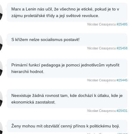
Marx a Lenin nás učil, že všechno je etické, pokud je to v
zájmu proletářské třídy a její světové revoluce.
Nicolae Ceauşescu
#25485
S křížem nelze socialismus postavit!
Nicolae Ceauşescu
#25458
Primární funkcí pedagoga je pomoci jednotlivcům vytvořit
hierarchii hodnot.
Nicolae Ceauşescu
#25445
Neexistuje žádná rovnost tam, kde dochází k útlaku, kde je
ekonomická zaostalost.
Nicolae Ceauşescu
#25431
Ženy mohou mít obzvlášť cenný přínos k politickému boji.