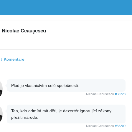
y Nicolae Ceauşescu
|
↓ Komentáře
Plod je vlastnictvím celé společnosti.
Nicolae Ceausescu
#38228
Ten, kdo odmítá mít děti, je dezertér ignorující zákony
přežití národa.
Nicolae Ceausescu
#38209