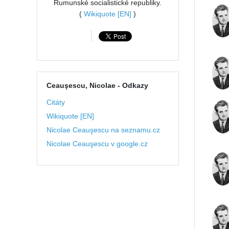
Rumunské socialistické republiky.
(
Wikiquote [EN]
)
Ceauşescu, Nicolae
- Odkazy
Citáty
Wikiquote [EN]
Nicolae Ceauşescu na seznamu.cz
Nicolae Ceauşescu v google.cz