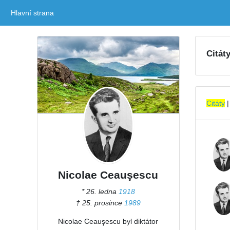
Hlavní strana
(current)
Citát
Citáty
Nicolae Ceauşescu
* 26. ledna
1918
† 25. prosince
1989
Nicolae Ceauşescu byl diktátor