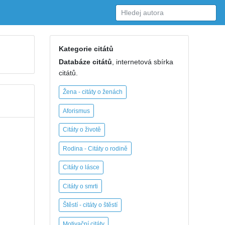
Kategorie citátů
Databáze citátů
, internetová sbírka
citátů.
Žena - citáty o ženách
Aforismus
Citáty o životě
Rodina - Citáty o rodině
Citáty o lásce
Citáty o smrti
Štěstí - citáty o štěstí
Motivační citáty