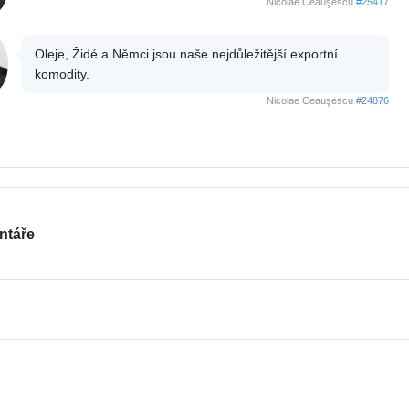
Nicolae Ceauşescu
#25417
Oleje, Židé a Němci jsou naše nejdůležitější exportní
komodity.
Nicolae Ceauşescu
#24876
ntáře