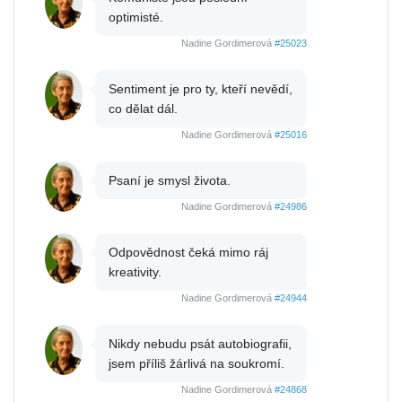
optimisté.
Nadine Gordimerová
#25023
Sentiment je pro ty, kteří nevědí,
co dělat dál.
Nadine Gordimerová
#25016
Psaní je smysl života.
Nadine Gordimerová
#24986
Odpovědnost čeká mimo ráj
kreativity.
Nadine Gordimerová
#24944
Nikdy nebudu psát autobiografii,
jsem příliš žárlivá na soukromí.
Nadine Gordimerová
#24868