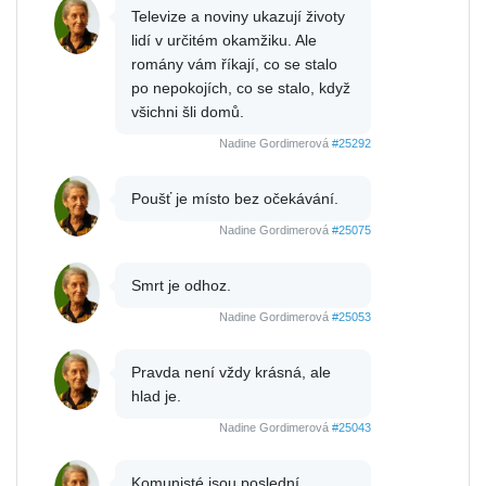
Televize a noviny ukazují životy
lidí v určitém okamžiku. Ale
romány vám říkají, co se stalo
po nepokojích, co se stalo, když
všichni šli domů.
Nadine Gordimerová
#25292
Poušť je místo bez očekávání.
Nadine Gordimerová
#25075
Smrt je odhoz.
Nadine Gordimerová
#25053
Pravda není vždy krásná, ale
hlad je.
Nadine Gordimerová
#25043
Komunisté jsou poslední