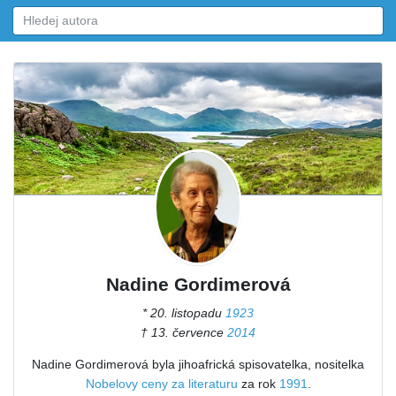
Nadine Gordimerová
* 20. listopadu
1923
† 13. července
2014
Nadine Gordimerová byla jihoafrická spisovatelka, nositelka
Nobelovy ceny za literaturu
za rok
1991
.