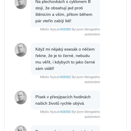
Na plechovkách s cyklonem B
stojí, že obsahují jed proti
štěnicím a vším, přitom během
pár vteřin zabíjí lidi!
Miklós Nyiszli
#28385
Byl jsem Mengeleho
asistentem
Když mi nějaký esesák o něčem
řekne, že je to černé, nebudu
mu věřit, i kdybych to jako černé
sám viděl!
Miklós Nyiszli
#28362
Byl jsem Mengeleho
asistentem
Písek v přesýpacích hodinách
našich životů rychle ubývá.
Miklós Nyiszli
#28350
Byl jsem Mengeleho
asistentem