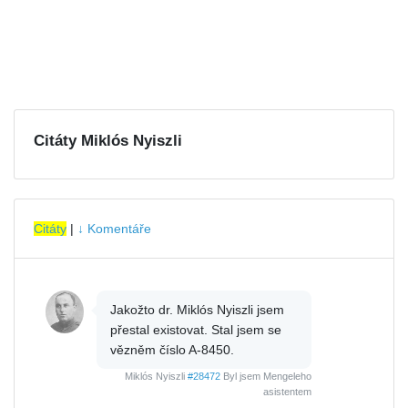
Citáty Miklós Nyiszli
Citáty
|
↓ Komentáře
Jakožto dr. Miklós Nyiszli jsem
přestal existovat. Stal jsem se
vězněm číslo A-8450.
Miklós Nyiszli
#28472
Byl jsem Mengeleho
asistentem