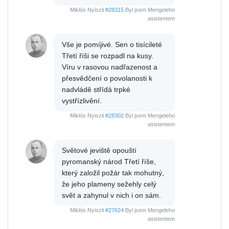
Miklós Nyiszli
#28315
Byl jsem Mengeleho
asistentem
Vše je pomíjivé. Sen o tisícileté
Třetí říši se rozpadl na kusy.
Víru v rasovou nadřazenost a
přesvědčení o povolanosti k
nadvládě střídá trpké
vystřízlivění.
Miklós Nyiszli
#28302
Byl jsem Mengeleho
asistentem
Světové jeviště opouští
pyromanský národ Třetí říše,
který založil požár tak mohutný,
že jeho plameny sežehly celý
svět a zahynul v nich i on sám.
Miklós Nyiszli
#27624
Byl jsem Mengeleho
asistentem