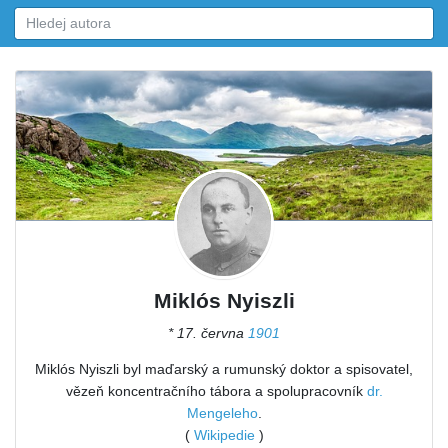
Miklós Nyiszli
* 17. června
1901
Miklós Nyiszli byl maďarský a rumunský doktor a spisovatel,
vězeň koncentračního tábora a spolupracovník
dr.
Mengeleho
.
(
Wikipedie
)