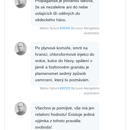
Propaganda je povahou taková,
že se nezalekne ani do nebe
volajících lží oděných do
vědeckého hávu.
Miklós Nyiszli
#28340
Byl jsem Mengeleho
asistentem
Po plynové komoře, smrti na
hranici, chloroformové injekci do
srdce, kulce do hlavy, spálení v
jámě a fosforovém granátu je
plamenomet sedmý způsob
usmrcení, který tu poznávám.
Miklós Nyiszli
#28328
Byl jsem Mengeleho
asistentem
Všechno je pomíjivé, vše má jen
relativní hodnotu! Existuje jediná
výjimka z tohoto pravidla:
svoboda!