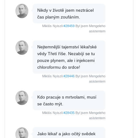
Nikdy v životě jsem neztrácel
čas planým zoufáním.
Miklós Nyiszli
#28459
Byl jsem Mengeleho
asistentem
Nejtemnější tajemství lékařské
vědy Třetí říše. Nezabíjí se tu
pouze plynem, ale i injekcemi
chloroformu do srdce!
Miklós Nyiszli
#28446
Byl jsem Mengeleho
asistentem
Kdo pracuje s mrtvolami, musí
se často mýt.
Miklós Nyiszli
#28435
Byl jsem Mengeleho
asistentem
Jako lékař a jako očitý svědek