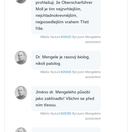
prohlašuji, že Oberscharführer
Moll je tím nejzvrhlejším,
nejchladnokrevnějším,
nejposedlejším vrahem Třetí
říše.
Miklós Nyiszli
#28420
Byl jsem Mengeleho
asistentem
Dr. Mengele je rasový biolog,
nikoli patolog.
Miklós Nyiszli
#28406
Byl jsem Mengeleho
asistentem
Jméno dr. Mengeleho působí
jako zaklínadlo! Všichni se před
ním třesou.
Miklós Nyiszli
#28395
Byl jsem Mengeleho
asistentem