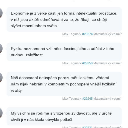
Ekonomie je z velké části jen forma intelektuální prostituce,
v níž jsou aktéři odměňování za to, že říkají, co chtějí
slyšet mocní tohoto světa.
Max Tegmark
#29274
Matematický vesmír
Fyzika neznamená vzít něco fascinujícího a udělat z toho
nudnou záležitost.
Max Tegmark
#29258
Matematický vesmír
Náš dosavadní neúspěch porozumět lidskému vědomí
nám nijak nebrání v kompletním pochopení vnější fyzikální
reality.
Max Tegmark
#29245
Matematický vesmír
My všichni se rodíme s vrozenou zvídavostí, ale v určité
chvíli ji v nás škola obvykle potlačí.
Max Tegmark
#29231
Matematický vesmír