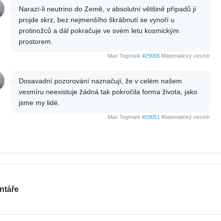
Narazí-li neutrino do Země, v absolutní většině případů jí
projde skrz, bez nejmenšího škrábnutí se vynoří u
protinožců a dál pokračuje ve svém letu kosmickým
prostorem.
Max Tegmark
#29065
Matematický vesmír
Dosavadní pozorování naznačují, že v celém našem
vesmíru neexistuje žádná tak pokročila forma života, jako
jsme my lidé.
Max Tegmark
#29051
Matematický vesmír
ntáře