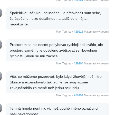
Spolehlivou zárukou neúspěchu je přesvědčit sám sebe,
že úspěchu nelze dosáhnout, a tudíž se o něj ani
nepokusíte.
Max Tegmark
#29216
Matematický vesmír
Prostorem se nic nesmí pohybovat rychleji než světlo, ale
prostoru samému je dovoleno zvětšovat se libovolnou
rychlostí, jakou se mu zachce.
Max Tegmark
#29204
Matematický vesmír
Vše, co můžeme pozorovat, bylo kdysi žhavější než nitro
Slunce a expandovalo tak rychle, že svůj rozměr
zdvojnásobilo za méně než jednu sekundu.
Max Tegmark
#29194
Matematický vesmír
Temná hmota není nic víc než pouhé jméno označující
naší nevědomost.