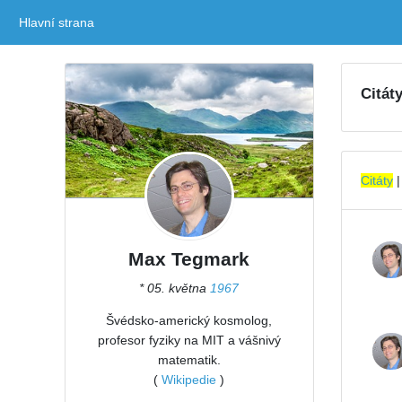
Hlavní strana
(current)
Citát
Citáty
Max Tegmark
* 05. května
1967
Švédsko-americký kosmolog,
profesor fyziky na MIT a vášnivý
matematik.
(
Wikipedie
)