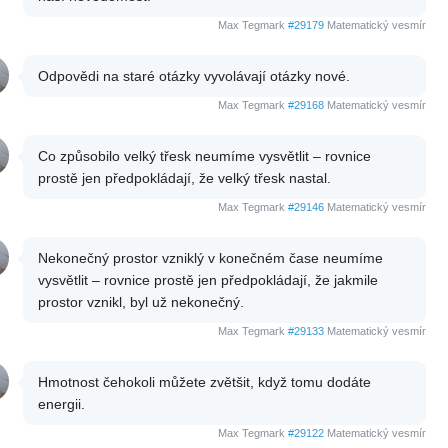
Max Tegmark
#29179
Matematický vesmír
Odpovědi na staré otázky vyvolávají otázky nové.
Max Tegmark
#29168
Matematický vesmír
Co způsobilo velký třesk neumíme vysvětlit – rovnice
prostě jen předpokládají, že velký třesk nastal.
Max Tegmark
#29146
Matematický vesmír
Nekonečný prostor vzniklý v konečném čase neumíme
vysvětlit – rovnice prostě jen předpokládají, že jakmile
prostor vznikl, byl už nekonečný.
Max Tegmark
#29133
Matematický vesmír
Hmotnost čehokoli můžete zvětšit, když tomu dodáte
energii.
Max Tegmark
#29122
Matematický vesmír