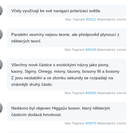
Včely využívají ke své navigaci polarizaci světla.
Max Tegmark
#29111
Matematický vesmír
Paralelní vesmíry nejsou teorie, ale předpověď plynoucí z
některých teorií.
Max Tegmark
#29100
Matematický vesmír
Všechny nové částice s exotickými názvy jako piony,
kaony, Sigmy, Omegy, miony, tauony, bosony W a bosony
Z jsou nestabilní a ve zlomku sekundy se rozpadají na
známější druhý částic.
Max Tegmark
#29092
Matematický vesmír
Nedávno byl objeven Higgsův boson, který některým
částicím dodává hmotnost.
Max Tegmark
#29079
Matematický vesmír