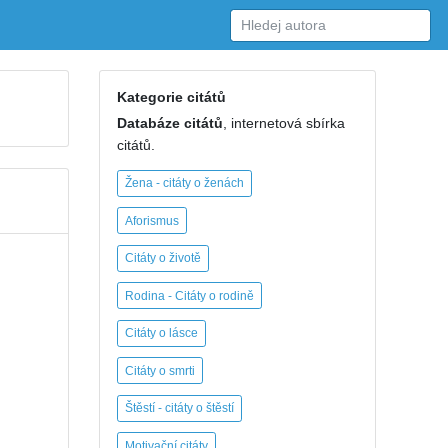
Kategorie citátů
Databáze citátů
, internetová sbírka
citátů.
Žena - citáty o ženách
Aforismus
Citáty o životě
Rodina - Citáty o rodině
Citáty o lásce
Citáty o smrti
Štěstí - citáty o štěstí
Motivační citáty