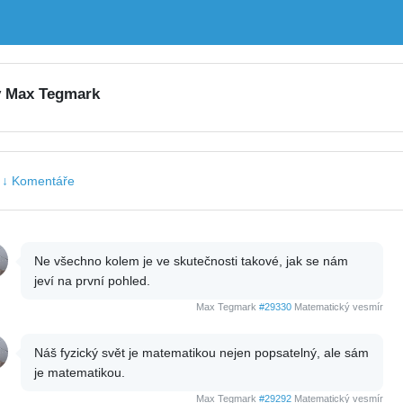
y Max Tegmark
|
↓ Komentáře
Ne všechno kolem je ve skutečnosti takové, jak se nám
jeví na první pohled.
Max Tegmark
#29330
Matematický vesmír
Náš fyzický svět je matematikou nejen popsatelný, ale sám
je matematikou.
Max Tegmark
#29292
Matematický vesmír