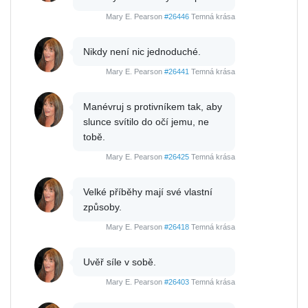
Mary E. Pearson
#26446
Temná krása
Nikdy není nic jednoduché.
Mary E. Pearson
#26441
Temná krása
Manévruj s protivníkem tak, aby
slunce svítilo do očí jemu, ne
tobě.
Mary E. Pearson
#26425
Temná krása
Velké příběhy mají své vlastní
způsoby.
Mary E. Pearson
#26418
Temná krása
Uvěř síle v sobě.
Mary E. Pearson
#26403
Temná krása