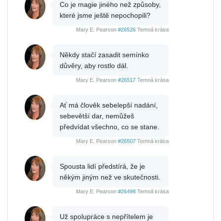
Co je magie jiného než způsoby,
které jsme ještě nepochopili?
Mary E. Pearson
#26526
Temná krása
Někdy stačí zasadit semínko
důvěry, aby rostlo dál.
Mary E. Pearson
#26517
Temná krása
Ať má člověk sebelepší nadání,
sebevětší dar, nemůžeš
předvídat všechno, co se stane.
Mary E. Pearson
#26507
Temná krása
Spousta lidí předstírá, že je
někým jiným než ve skutečnosti.
Mary E. Pearson
#26498
Temná krása
Už spolupráce s nepřítelem je