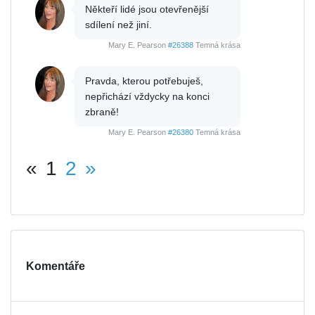
Někteří lidé jsou otevřenější
sdílení než jiní.
Mary E. Pearson
#26388
Temná krása
Pravda, kterou potřebuješ,
nepřichází vždycky na konci
zbraně!
Mary E. Pearson
#26380
Temná krása
«
1
2
»
Komentáře