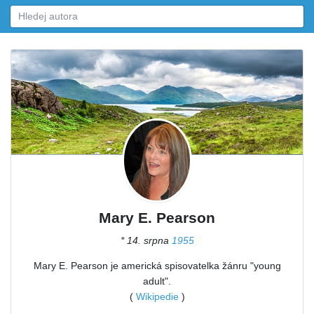
Mary E. Pearson
* 14. srpna
1955
Mary E. Pearson je americká spisovatelka žánru "young
adult".
(
Wikipedie
)