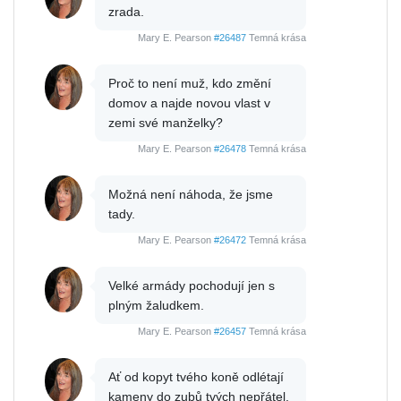
zrada.
Mary E. Pearson
#26487
Temná krása
Proč to není muž, kdo změní
domov a najde novou vlast v
zemi své manželky?
Mary E. Pearson
#26478
Temná krása
Možná není náhoda, že jsme
tady.
Mary E. Pearson
#26472
Temná krása
Velké armády pochodují jen s
plným žaludkem.
Mary E. Pearson
#26457
Temná krása
Ať od kopyt tvého koně odlétají
kameny do zubů tvých nepřátel.