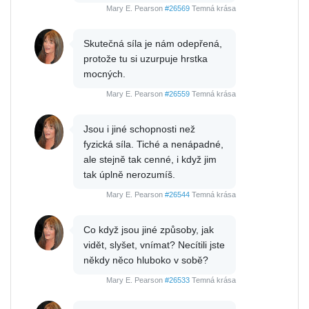
Mary E. Pearson
#26569
Temná krása
Skutečná síla je nám odepřená,
protože tu si uzurpuje hrstka
mocných.
Mary E. Pearson
#26559
Temná krása
Jsou i jiné schopnosti než
fyzická síla. Tiché a nenápadné,
ale stejně tak cenné, i když jim
tak úplně nerozumíš.
Mary E. Pearson
#26544
Temná krása
Co když jsou jiné způsoby, jak
vidět, slyšet, vnímat? Necítili jste
někdy něco hluboko v sobě?
Mary E. Pearson
#26533
Temná krása