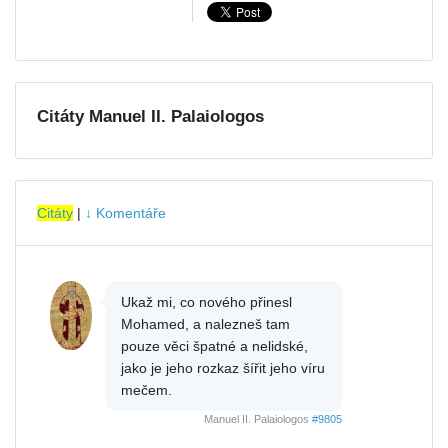
Citáty Manuel II. Palaiologos
Citáty
|
↓ Komentáře
Ukaž mi, co nového přinesl
Mohamed, a nalezneš tam
pouze věci špatné a nelidské,
jako je jeho rozkaz šířit jeho víru
mečem.
Manuel II. Palaiologos
#9805