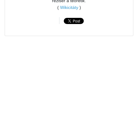
režisér a teoretik.
(
Wikicitáty
)