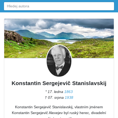
Konstantin Sergejevič Stanislavskij
* 17. ledna
1863
† 07. srpna
1938
Konstantin Sergejevič Stanislavskij, vlastním jménem
Konstantin Sergejevič Alexejev byl ruský herec, divadelní