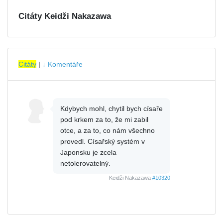
Citáty Keidži Nakazawa
Citáty
|
↓ Komentáře
Kdybych mohl, chytil bych císaře
pod krkem za to, že mi zabil
otce, a za to, co nám všechno
provedl. Císařský systém v
Japonsku je zcela
netolerovatelný.
Keidži Nakazawa
#10320